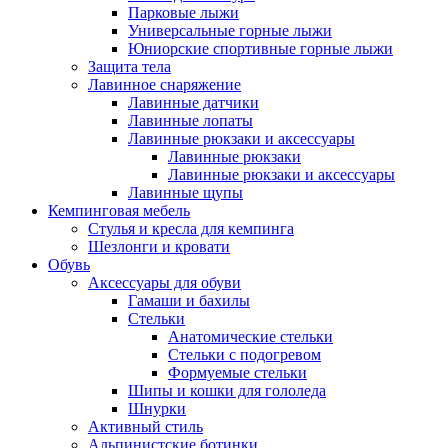
Парковые лыжи
Универсальные горные лыжи
Юниорские спортивные горные лыжи
Защита тела
Лавинное снаряжение
Лавинные датчики
Лавинные лопаты
Лавинные рюкзаки и аксессуары
Лавинные рюкзаки
Лавинные рюкзаки и аксессуары
Лавинные щупы
Кемпинговая мебель
Стулья и кресла для кемпинга
Шезлонги и кровати
Обувь
Аксессуары для обуви
Гамаши и бахилы
Стельки
Анатомические стельки
Стельки с подогревом
Формуемые стельки
Шипы и кошки для гололеда
Шнурки
Активный стиль
Альпинистские ботинки