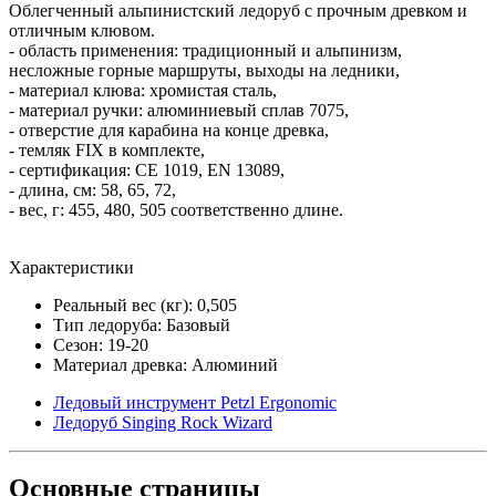
Облегченный альпинистский ледоруб с прочным древком и
отличным клювом.
- область применения: традиционный и альпинизм,
несложные горные маршруты, выходы на ледники,
- материал клюва: хромистая сталь,
- материал ручки: алюминиевый сплав 7075,
- отверстие для карабина на конце древка,
- темляк FIX в комплекте,
- сертификация: СЕ 1019, EN 13089,
- длина, см: 58, 65, 72,
- вес, г: 455, 480, 505 соответственно длине.
Характеристики
Реальный вес (кг): 0,505
Тип ледоруба: Базовый
Сезон: 19-20
Материал древка: Алюминий
Ледовый инструмент Petzl Ergonomic
Ледоруб Singing Rock Wizard
Основные
страницы