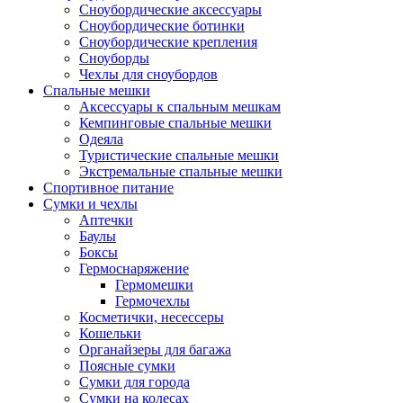
Сноубордические аксессуары
Сноубордические ботинки
Сноубордические крепления
Сноуборды
Чехлы для сноубордов
Спальные мешки
Аксессуары к спальным мешкам
Кемпинговые спальные мешки
Одеяла
Туристические спальные мешки
Экстремальные спальные мешки
Спортивное питание
Сумки и чехлы
Аптечки
Баулы
Боксы
Гермоснаряжение
Гермомешки
Гермочехлы
Косметички, несессеры
Кошельки
Органайзеры для багажа
Поясные сумки
Сумки для города
Сумки на колесах