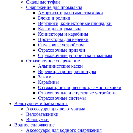
Скальные туфли
Снаряжение для промальпа
Амортизаторы и самостраховки
Блоки и ролики
Вертлюги, коннекторные площадки
Каски для промальпа
Коннекторы и карабины
Протекторы для веревки
Спусковые устройства
Страховочные привязи
Страховочные устройства и зажимы
Страховочное снаряжение
Альпинистские каски
Веревки, стропы, репшнуры
Зажимы
Карабины
Оттяжки, петли, лесенки, самостраховки
Страховочные и спусковые устройства
Страховочные системы
Велотуризм и байкпэкинг
Аксессуары для велотуризма
Велобагажники
Велосумки
Водное снаряжение
Аксессуары для водного снаряжения