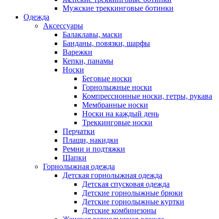
Мужские треккинговые ботинки
Одежда
Аксессуары
Балаклавы, маски
Банданы, повязки, шарфы
Варежки
Кепки, панамы
Носки
Беговые носки
Горнолыжные носки
Компрессионные носки, гетры, рукава
Мембранные носки
Носки на каждый день
Треккинговые носки
Перчатки
Плащи, накидки
Ремни и подтяжки
Шапки
Горнолыжная одежда
Детская горнолыжная одежда
Детская спусковая одежда
Детские горнолыжные брюки
Детские горнолыжные куртки
Детские комбинезоны