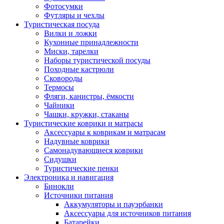
Фотосумки
Футляры и чехлы
Туристическая посуда
Вилки и ложки
Кухонные принадлежности
Миски, тарелки
Наборы туристической посуды
Походные кастрюли
Сковороды
Термосы
Фляги, канистры, ёмкости
Чайники
Чашки, кружки, стаканы
Туристические коврики и матрасы
Аксессуары к коврикам и матрасам
Надувные коврики
Самонадувающиеся коврики
Сидушки
Туристические пенки
Электроника и навигация
Бинокли
Источники питания
Аккумуляторы и пауэрбанки
Аксессуары для источников питания
Батарейки