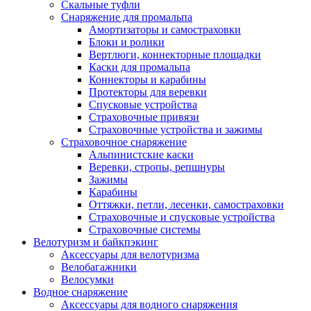
Скальные туфли
Снаряжение для промальпа
Амортизаторы и самостраховки
Блоки и ролики
Вертлюги, коннекторные площадки
Каски для промальпа
Коннекторы и карабины
Протекторы для веревки
Спусковые устройства
Страховочные привязи
Страховочные устройства и зажимы
Страховочное снаряжение
Альпинистские каски
Веревки, стропы, репшнуры
Зажимы
Карабины
Оттяжки, петли, лесенки, самостраховки
Страховочные и спусковые устройства
Страховочные системы
Велотуризм и байкпэкинг
Аксессуары для велотуризма
Велобагажники
Велосумки
Водное снаряжение
Аксессуары для водного снаряжения