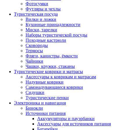
Фотосумки
Футляры и чехлы
Туристическая посуда
Вилки и ложки
Кухонные принадлежности
Миски, тарелки
Наборы туристической посуды
Походные кастрюли
Сковороды
Термосы
Фляги, канистры, ёмкости
Чайники
Чашки, кружки, стаканы
Туристические коврики и матрасы
Аксессуары к коврикам и матрасам
Надувные коврики
Самонадувающиеся коврики
Сидушки
Туристические пенки
Электроника и навигация
Бинокли
Источники питания
Аккумуляторы и пауэрбанки
Аксессуары для источников питания
Батарейки