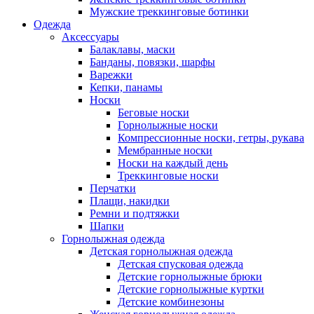
Мужские треккинговые ботинки
Одежда
Аксессуары
Балаклавы, маски
Банданы, повязки, шарфы
Варежки
Кепки, панамы
Носки
Беговые носки
Горнолыжные носки
Компрессионные носки, гетры, рукава
Мембранные носки
Носки на каждый день
Треккинговые носки
Перчатки
Плащи, накидки
Ремни и подтяжки
Шапки
Горнолыжная одежда
Детская горнолыжная одежда
Детская спусковая одежда
Детские горнолыжные брюки
Детские горнолыжные куртки
Детские комбинезоны