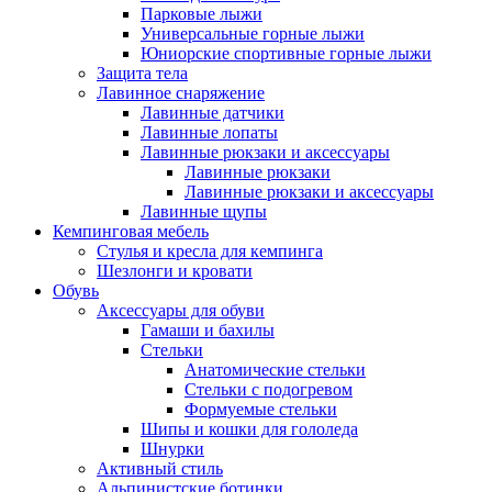
Парковые лыжи
Универсальные горные лыжи
Юниорские спортивные горные лыжи
Защита тела
Лавинное снаряжение
Лавинные датчики
Лавинные лопаты
Лавинные рюкзаки и аксессуары
Лавинные рюкзаки
Лавинные рюкзаки и аксессуары
Лавинные щупы
Кемпинговая мебель
Стулья и кресла для кемпинга
Шезлонги и кровати
Обувь
Аксессуары для обуви
Гамаши и бахилы
Стельки
Анатомические стельки
Стельки с подогревом
Формуемые стельки
Шипы и кошки для гололеда
Шнурки
Активный стиль
Альпинистские ботинки