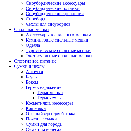
Сноубордические аксессуары
Сноубордические ботинки
Сноубордические крепления
Сноуборды
Чехлы для сноубордов
Спальные мешки
Аксессуары к спальным мешкам
Кемпинговые спальные мешки
Одеяла
Туристические спальные мешки
Экстремальные спальные мешки
Спортивное питание
Сумки и чехлы
Аптечки
Баулы
Боксы
Гермоснаряжение
Гермомешки
Гермочехлы
Косметички, несессеры
Кошельки
Органайзеры для багажа
Поясные сумки
Сумки для города
Сумки на колесах