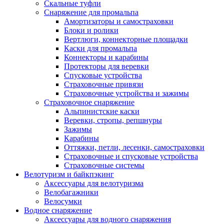
Скальные туфли
Снаряжение для промальпа
Амортизаторы и самостраховки
Блоки и ролики
Вертлюги, коннекторные площадки
Каски для промальпа
Коннекторы и карабины
Протекторы для веревки
Спусковые устройства
Страховочные привязи
Страховочные устройства и зажимы
Страховочное снаряжение
Альпинистские каски
Веревки, стропы, репшнуры
Зажимы
Карабины
Оттяжки, петли, лесенки, самостраховки
Страховочные и спусковые устройства
Страховочные системы
Велотуризм и байкпэкинг
Аксессуары для велотуризма
Велобагажники
Велосумки
Водное снаряжение
Аксессуары для водного снаряжения