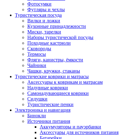
Фотосумки
Футляры и чехлы
Туристическая посуда
Вилки и ложки
Кухонные принадлежности
Миски, тарелки
Наборы туристической посуды
Походные кастрюли
Сковороды
Термосы
Фляги, канистры, ёмкости
Чайники
Чашки, кружки, стаканы
Туристические коврики и матрасы
Аксессуары к коврикам и матрасам
Надувные коврики
Самонадувающиеся коврики
Сидушки
Туристические пенки
Электроника и навигация
Бинокли
Источники питания
Аккумуляторы и пауэрбанки
Аксессуары для источников питания
Батарейки