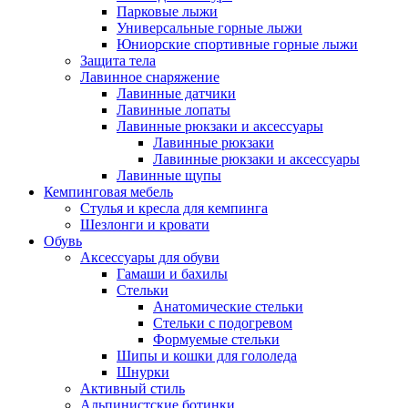
Парковые лыжи
Универсальные горные лыжи
Юниорские спортивные горные лыжи
Защита тела
Лавинное снаряжение
Лавинные датчики
Лавинные лопаты
Лавинные рюкзаки и аксессуары
Лавинные рюкзаки
Лавинные рюкзаки и аксессуары
Лавинные щупы
Кемпинговая мебель
Стулья и кресла для кемпинга
Шезлонги и кровати
Обувь
Аксессуары для обуви
Гамаши и бахилы
Стельки
Анатомические стельки
Стельки с подогревом
Формуемые стельки
Шипы и кошки для гололеда
Шнурки
Активный стиль
Альпинистские ботинки