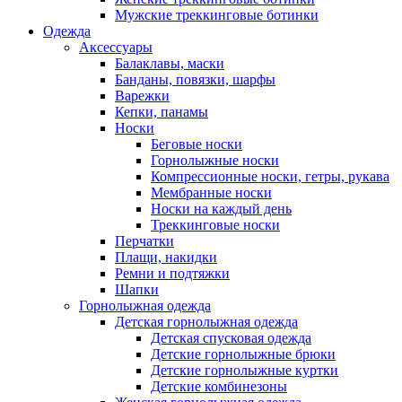
Мужские треккинговые ботинки
Одежда
Аксессуары
Балаклавы, маски
Банданы, повязки, шарфы
Варежки
Кепки, панамы
Носки
Беговые носки
Горнолыжные носки
Компрессионные носки, гетры, рукава
Мембранные носки
Носки на каждый день
Треккинговые носки
Перчатки
Плащи, накидки
Ремни и подтяжки
Шапки
Горнолыжная одежда
Детская горнолыжная одежда
Детская спусковая одежда
Детские горнолыжные брюки
Детские горнолыжные куртки
Детские комбинезоны