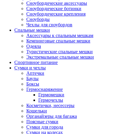
Сноубордические аксессуары
Сноубордические ботинки
Сноубордические крепления
Сноуборды
Чехлы для сноубордов
Спальные мешки
Аксессуары к спальным мешкам
Кемпинговые спальные мешки
Одеяла
Туристические спальные мешки
Экстремальные спальные мешки
Спортивное питание
Сумки и чехлы
Аптечки
Баулы
Боксы
Гермоснаряжение
Гермомешки
Гермочехлы
Косметички, несессеры
Кошельки
Органайзеры для багажа
Поясные сумки
Сумки для города
Сумки на колесах