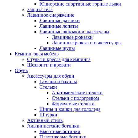
Юниорские спортивные горные лыжи
Защита тела
Лавинное снаряжение
Лавинные датчики
Лавинные лопаты
Лавинные рюкзаки и аксессуары
Лавинные рюкзаки
Лавинные рюкзаки и аксессуары
Лавинные щупы
Кемпинговая мебель
Стулья и кресла для кемпинга
Шезлонги и кровати
Обувь
Аксессуары для обуви
Гамаши и бахилы
Стельки
Анатомические стельки
Стельки с подогревом
Формуемые стельки
Шипы и кошки для гололеда
Шнурки
Активный стиль
Альпинистские ботинки
Высотные ботинки
Пластиковые ботинки