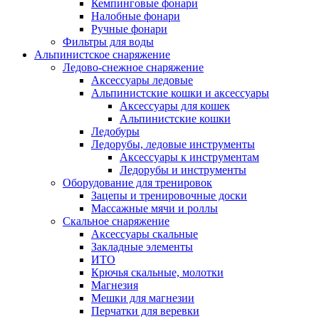
Кемпинговые фонари
Налобные фонари
Ручные фонари
Фильтры для воды
Альпинистское снаряжение
Ледово-снежное снаряжение
Аксессуары ледовые
Альпинистские кошки и аксессуары
Аксессуары для кошек
Альпинистские кошки
Ледобуры
Ледорубы, ледовые инструменты
Аксессуары к инструментам
Ледорубы и инструменты
Оборудование для тренировок
Зацепы и тренировочные доски
Массажные мячи и роллы
Скальное снаряжение
Аксессуары скальные
Закладные элементы
ИТО
Крючья скальные, молотки
Магнезия
Мешки для магнезии
Перчатки для веревки