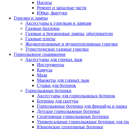
Насосы
Ремонт и запасные части
Юбки, фартуки
Горелки и лампы
Аксессуары к горелкам и лампам
Газовые баллоны
Газовые и бензиновые лампы, обогреватели
Газовые плиты
Жидкотопливные и мультитопливные горелки
Туристические газовые горелки
Горнолыжное снаряжение
Аксессуары для горных лыж
Инструменты
Камусы
Мази
Манжеты для горных лыж
Сушки для ботинок
Горнолыжные ботинки
Аксессуары для горнолыжных ботинок
Ботинки для скитура
Горнолыжные ботинки для фрирайда и парка
Детские горнолыжные ботинки
Спортивные горнолыжные ботинки
Универсальные горнолыжные ботинки для тр
Юниорские спортивные ботинки