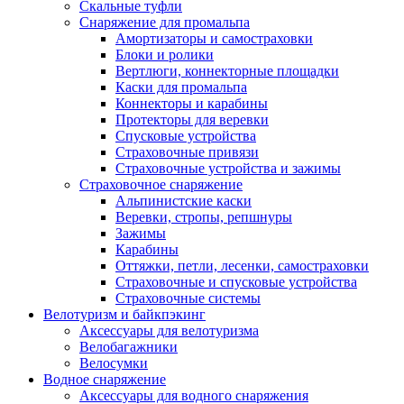
Скальные туфли
Снаряжение для промальпа
Амортизаторы и самостраховки
Блоки и ролики
Вертлюги, коннекторные площадки
Каски для промальпа
Коннекторы и карабины
Протекторы для веревки
Спусковые устройства
Страховочные привязи
Страховочные устройства и зажимы
Страховочное снаряжение
Альпинистские каски
Веревки, стропы, репшнуры
Зажимы
Карабины
Оттяжки, петли, лесенки, самостраховки
Страховочные и спусковые устройства
Страховочные системы
Велотуризм и байкпэкинг
Аксессуары для велотуризма
Велобагажники
Велосумки
Водное снаряжение
Аксессуары для водного снаряжения