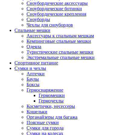
Сноубордические аксессуары
Сноубордические ботинки
Сноубордические крепления
Сноуборды
Чехлы для сноубордов
Спальные мешки
Аксессуары к спальным мешкам
Кемпинговые спальные мешки
Одеяла
Туристические спальные мешки
Экстремальные спальные мешки
Спортивное питание
Сумки и чехлы
Аптечки
Баулы
Боксы
Гермоснаряжение
Гермомешки
Гермочехлы
Косметички, несессеры
Кошельки
Органайзеры для багажа
Поясные сумки
Сумки для города
Сумки на колесах