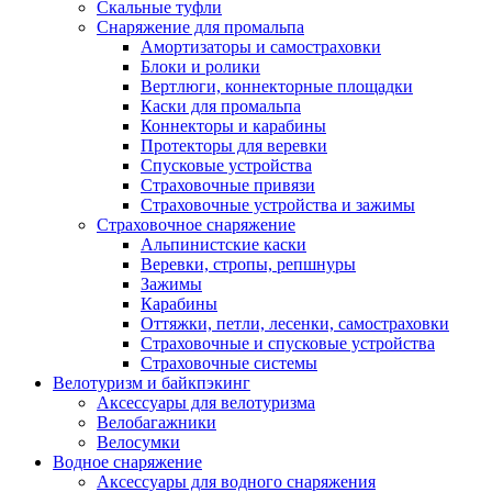
Скальные туфли
Снаряжение для промальпа
Амортизаторы и самостраховки
Блоки и ролики
Вертлюги, коннекторные площадки
Каски для промальпа
Коннекторы и карабины
Протекторы для веревки
Спусковые устройства
Страховочные привязи
Страховочные устройства и зажимы
Страховочное снаряжение
Альпинистские каски
Веревки, стропы, репшнуры
Зажимы
Карабины
Оттяжки, петли, лесенки, самостраховки
Страховочные и спусковые устройства
Страховочные системы
Велотуризм и байкпэкинг
Аксессуары для велотуризма
Велобагажники
Велосумки
Водное снаряжение
Аксессуары для водного снаряжения