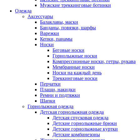
Мужские треккинговые ботинки
Одежда
Аксессуары
Балаклавы, маски
Банданы, повязки, шарфы
Варежки
Кепки, панамы
Носки
Беговые носки
Горнолыжные носки
Компрессионные носки, гетры, рукава
Мембранные носки
Носки на каждый день
Треккинговые носки
Перчатки
Плащи, накидки
Ремни и подтяжки
Шапки
Горнолыжная одежда
Детская горнолыжная одежда
Детская спусковая одежда
Детские горнолыжные брюки
Детские горнолыжные куртки
Детские комбинезоны