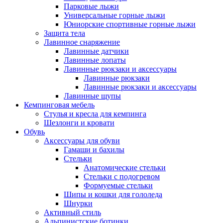
Парковые лыжи
Универсальные горные лыжи
Юниорские спортивные горные лыжи
Защита тела
Лавинное снаряжение
Лавинные датчики
Лавинные лопаты
Лавинные рюкзаки и аксессуары
Лавинные рюкзаки
Лавинные рюкзаки и аксессуары
Лавинные щупы
Кемпинговая мебель
Стулья и кресла для кемпинга
Шезлонги и кровати
Обувь
Аксессуары для обуви
Гамаши и бахилы
Стельки
Анатомические стельки
Стельки с подогревом
Формуемые стельки
Шипы и кошки для гололеда
Шнурки
Активный стиль
Альпинистские ботинки