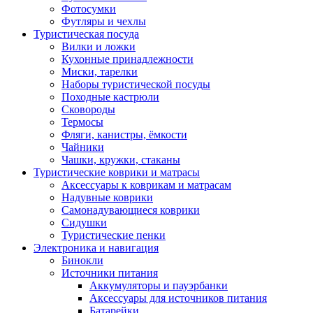
Фотосумки
Футляры и чехлы
Туристическая посуда
Вилки и ложки
Кухонные принадлежности
Миски, тарелки
Наборы туристической посуды
Походные кастрюли
Сковороды
Термосы
Фляги, канистры, ёмкости
Чайники
Чашки, кружки, стаканы
Туристические коврики и матрасы
Аксессуары к коврикам и матрасам
Надувные коврики
Самонадувающиеся коврики
Сидушки
Туристические пенки
Электроника и навигация
Бинокли
Источники питания
Аккумуляторы и пауэрбанки
Аксессуары для источников питания
Батарейки