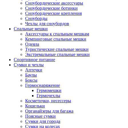
Сноубордические аксессуары
Сноубордические ботинки
Сноубордические крепления
Сноуборды
Чехлы для сноубордов
Спальные мешки
Аксессуары к спальным мешкам
Кемпинговые спальные мешки
Одеяла
Туристические спальные мешки
Экстремальные спальные мешки
Спортивное питание
Сумки и чехлы
Аптечки
Баулы
Боксы
Гермоснаряжение
Гермомешки
Гермочехлы
Косметички, несессеры
Кошельки
Органайзеры для багажа
Поясные сумки
Сумки для города
Сумки на колесах