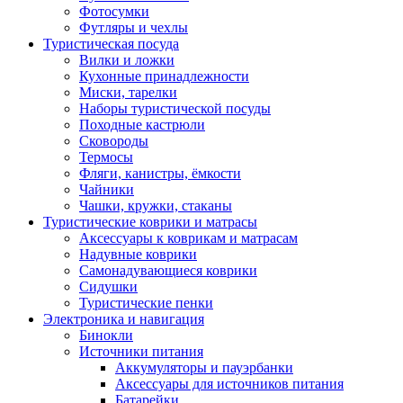
Фотосумки
Футляры и чехлы
Туристическая посуда
Вилки и ложки
Кухонные принадлежности
Миски, тарелки
Наборы туристической посуды
Походные кастрюли
Сковороды
Термосы
Фляги, канистры, ёмкости
Чайники
Чашки, кружки, стаканы
Туристические коврики и матрасы
Аксессуары к коврикам и матрасам
Надувные коврики
Самонадувающиеся коврики
Сидушки
Туристические пенки
Электроника и навигация
Бинокли
Источники питания
Аккумуляторы и пауэрбанки
Аксессуары для источников питания
Батарейки