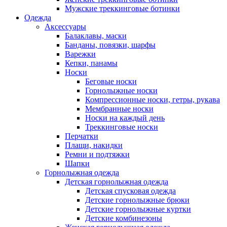
Мужские треккинговые ботинки
Одежда
Аксессуары
Балаклавы, маски
Банданы, повязки, шарфы
Варежки
Кепки, панамы
Носки
Беговые носки
Горнолыжные носки
Компрессионные носки, гетры, рукава
Мембранные носки
Носки на каждый день
Треккинговые носки
Перчатки
Плащи, накидки
Ремни и подтяжки
Шапки
Горнолыжная одежда
Детская горнолыжная одежда
Детская спусковая одежда
Детские горнолыжные брюки
Детские горнолыжные куртки
Детские комбинезоны