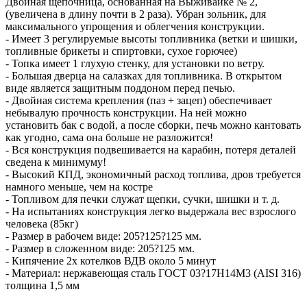
Двойная щепочница, основанная на Выживайке № 2,
(увеличена в длину почти в 2 раза). Убран зольник, для
максимального упрощения и облегчения конструкции.
- Имеет 3 регулируемые высоты топливника (ветки и шишки,
топливные брикеты и спиртовки, сухое горючее)
- Топка имеет 1 глухую стенку, для установки по ветру.
- Большая дверца на салазках для топливника. В открытом
виде является защитным поддоном перед печью.
- Двойная система крепления (паз + зацеп) обеспечивает
небывалую прочность конструкции. На ней можно
установить бак с водой, а после сборки, печь можно кантовать
как угодно, сама она больше не разложится!
- Вся конструкция подвешивается на карабин, потеря деталей
сведена к минимуму!
- Высокий КПД, экономичный расход топлива, дров требуется
намного меньше, чем на костре
- Топливом для печки служат щепки, сучки, шишки и т. д.
- На испытаниях конструкция легко выдержала вес взрослого
человека (85кг)
- Размер в рабочем виде: 205?125?125 мм.
- Размер в сложенном виде: 205?125 мм.
- Кипячение 2х котелков ВДВ около 5 минут
- Материал: нержавеющая сталь ГОСТ 03?17Н14М3 (AISI 316)
толщина 1,5 мм