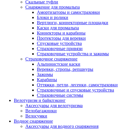
Скальные туфли
Снаряжение для промальпа
Амортизаторы и самостраховки
Блоки и ролики
Вертлюги, коннекторные площадки
Каски для промальпа
Коннекторы и карабины
Протекторы для веревки
Спусковые устройства
Страховочные привязи
Страховочные устройства и зажимы
Страховочное снаряжение
Альпинистские каски
Веревки, стропы, репшнуры
Зажимы
Карабины
Оттяжки, петли, лесенки, самостраховки
Страховочные и спусковые устройства
Страховочные системы
Велотуризм и байкпэкинг
Аксессуары для велотуризма
Велобагажники
Велосумки
Водное снаряжение
Аксессуары для водного снаряжения