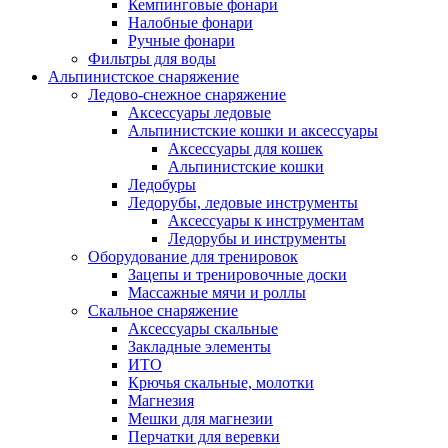
Кемпинговые фонари
Налобные фонари
Ручные фонари
Фильтры для воды
Альпинистское снаряжение
Ледово-снежное снаряжение
Аксессуары ледовые
Альпинистские кошки и аксессуары
Аксессуары для кошек
Альпинистские кошки
Ледобуры
Ледорубы, ледовые инструменты
Аксессуары к инструментам
Ледорубы и инструменты
Оборудование для тренировок
Зацепы и тренировочные доски
Массажные мячи и роллы
Скальное снаряжение
Аксессуары скальные
Закладные элементы
ИТО
Крючья скальные, молотки
Магнезия
Мешки для магнезии
Перчатки для веревки