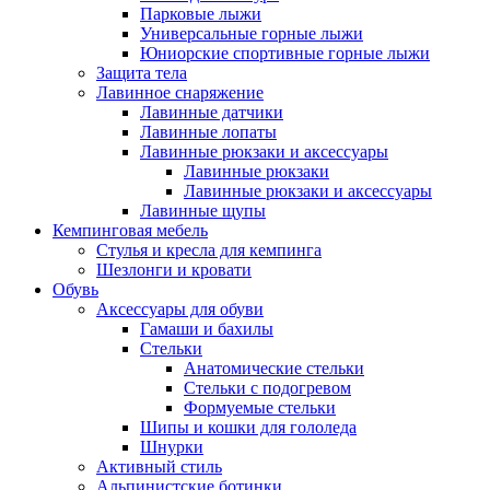
Парковые лыжи
Универсальные горные лыжи
Юниорские спортивные горные лыжи
Защита тела
Лавинное снаряжение
Лавинные датчики
Лавинные лопаты
Лавинные рюкзаки и аксессуары
Лавинные рюкзаки
Лавинные рюкзаки и аксессуары
Лавинные щупы
Кемпинговая мебель
Стулья и кресла для кемпинга
Шезлонги и кровати
Обувь
Аксессуары для обуви
Гамаши и бахилы
Стельки
Анатомические стельки
Стельки с подогревом
Формуемые стельки
Шипы и кошки для гололеда
Шнурки
Активный стиль
Альпинистские ботинки