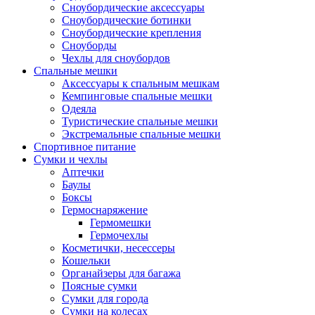
Сноубордические аксессуары
Сноубордические ботинки
Сноубордические крепления
Сноуборды
Чехлы для сноубордов
Спальные мешки
Аксессуары к спальным мешкам
Кемпинговые спальные мешки
Одеяла
Туристические спальные мешки
Экстремальные спальные мешки
Спортивное питание
Сумки и чехлы
Аптечки
Баулы
Боксы
Гермоснаряжение
Гермомешки
Гермочехлы
Косметички, несессеры
Кошельки
Органайзеры для багажа
Поясные сумки
Сумки для города
Сумки на колесах