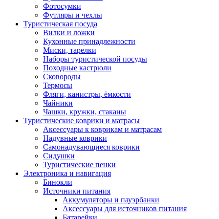
Фотосумки
Футляры и чехлы
Туристическая посуда
Вилки и ложки
Кухонные принадлежности
Миски, тарелки
Наборы туристической посуды
Походные кастрюли
Сковороды
Термосы
Фляги, канистры, ёмкости
Чайники
Чашки, кружки, стаканы
Туристические коврики и матрасы
Аксессуары к коврикам и матрасам
Надувные коврики
Самонадувающиеся коврики
Сидушки
Туристические пенки
Электроника и навигация
Бинокли
Источники питания
Аккумуляторы и пауэрбанки
Аксессуары для источников питания
Батарейки