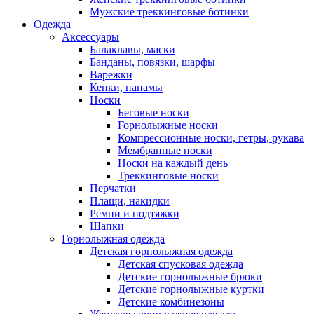
Мужские треккинговые ботинки
Одежда
Аксессуары
Балаклавы, маски
Банданы, повязки, шарфы
Варежки
Кепки, панамы
Носки
Беговые носки
Горнолыжные носки
Компрессионные носки, гетры, рукава
Мембранные носки
Носки на каждый день
Треккинговые носки
Перчатки
Плащи, накидки
Ремни и подтяжки
Шапки
Горнолыжная одежда
Детская горнолыжная одежда
Детская спусковая одежда
Детские горнолыжные брюки
Детские горнолыжные куртки
Детские комбинезоны