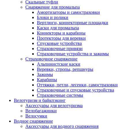
Скальные туфли
Снаряжение для промальпа
Амортизаторы и самостраховки
Блоки и ролики
Вертлюги, коннекторные площадки
Каски для промальпа
Коннекторы и карабины
Протекторы для веревки
Спусковые устройства
Страховочные привязи
Страховочные устройства и зажимы
Страховочное снаряжение
Альпинистские каски
Веревки, стропы, репшнуры
Зажимы
Карабины
Оттяжки, петли, лесенки, самостраховки
Страховочные и спусковые устройства
Страховочные системы
Велотуризм и байкпэкинг
Аксессуары для велотуризма
Велобагажники
Велосумки
Водное снаряжение
Аксессуары для водного снаряжения