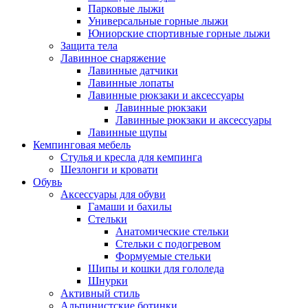
Парковые лыжи
Универсальные горные лыжи
Юниорские спортивные горные лыжи
Защита тела
Лавинное снаряжение
Лавинные датчики
Лавинные лопаты
Лавинные рюкзаки и аксессуары
Лавинные рюкзаки
Лавинные рюкзаки и аксессуары
Лавинные щупы
Кемпинговая мебель
Стулья и кресла для кемпинга
Шезлонги и кровати
Обувь
Аксессуары для обуви
Гамаши и бахилы
Стельки
Анатомические стельки
Стельки с подогревом
Формуемые стельки
Шипы и кошки для гололеда
Шнурки
Активный стиль
Альпинистские ботинки