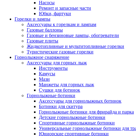
Насосы
Ремонт и запасные части
Юбки, фартуки
Горелки и лампы
Аксессуары к горелкам и лампам
Газовые баллоны
Газовые и бензиновые лампы, обогреватели
Газовые плиты
Жидкотопливные и мультитопливные горелки
Туристические газовые горелки
Горнолыжное снаряжение
Аксессуары для горных лыж
Инструменты
Камусы
Мази
Манжеты для горных лыж
Сушки для ботинок
Горнолыжные ботинки
Аксессуары для горнолыжных ботинок
Ботинки для скитура
Горнолыжные ботинки для фрирайда и парка
Детские горнолыжные ботинки
Спортивные горнолыжные ботинки
Универсальные горнолыжные ботинки для тр
Юниорские спортивные ботинки