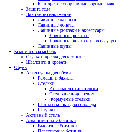
Юниорские спортивные горные лыжи
Защита тела
Лавинное снаряжение
Лавинные датчики
Лавинные лопаты
Лавинные рюкзаки и аксессуары
Лавинные рюкзаки
Лавинные рюкзаки и аксессуары
Лавинные щупы
Кемпинговая мебель
Стулья и кресла для кемпинга
Шезлонги и кровати
Обувь
Аксессуары для обуви
Гамаши и бахилы
Стельки
Анатомические стельки
Стельки с подогревом
Формуемые стельки
Шипы и кошки для гололеда
Шнурки
Активный стиль
Альпинистские ботинки
Высотные ботинки
Пластиковые ботинки