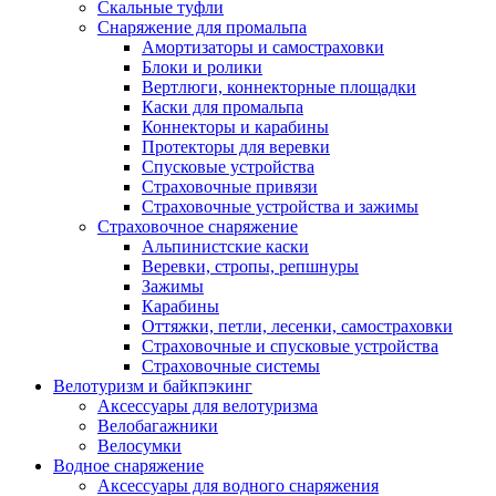
Скальные туфли
Снаряжение для промальпа
Амортизаторы и самостраховки
Блоки и ролики
Вертлюги, коннекторные площадки
Каски для промальпа
Коннекторы и карабины
Протекторы для веревки
Спусковые устройства
Страховочные привязи
Страховочные устройства и зажимы
Страховочное снаряжение
Альпинистские каски
Веревки, стропы, репшнуры
Зажимы
Карабины
Оттяжки, петли, лесенки, самостраховки
Страховочные и спусковые устройства
Страховочные системы
Велотуризм и байкпэкинг
Аксессуары для велотуризма
Велобагажники
Велосумки
Водное снаряжение
Аксессуары для водного снаряжения