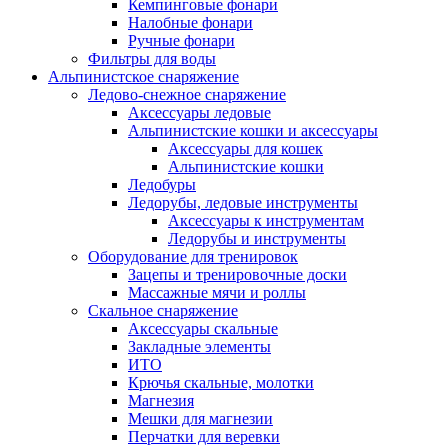
Кемпинговые фонари
Налобные фонари
Ручные фонари
Фильтры для воды
Альпинистское снаряжение
Ледово-снежное снаряжение
Аксессуары ледовые
Альпинистские кошки и аксессуары
Аксессуары для кошек
Альпинистские кошки
Ледобуры
Ледорубы, ледовые инструменты
Аксессуары к инструментам
Ледорубы и инструменты
Оборудование для тренировок
Зацепы и тренировочные доски
Массажные мячи и роллы
Скальное снаряжение
Аксессуары скальные
Закладные элементы
ИТО
Крючья скальные, молотки
Магнезия
Мешки для магнезии
Перчатки для веревки