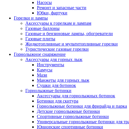
Насосы
Ремонт и запасные части
Юбки, фартуки
Горелки и лампы
Аксессуары к горелкам и лампам
Газовые баллоны
Газовые и бензиновые лампы, обогреватели
Газовые плиты
Жидкотопливные и мультитопливные горелки
Туристические газовые горелки
Горнолыжное снаряжение
Аксессуары для горных лыж
Инструменты
Камусы
Мази
Манжеты для горных лыж
Сушки для ботинок
Горнолыжные ботинки
Аксессуары для горнолыжных ботинок
Ботинки для скитура
Горнолыжные ботинки для фрирайда и парка
Детские горнолыжные ботинки
Спортивные горнолыжные ботинки
Универсальные горнолыжные ботинки для тр
Юниорские спортивные ботинки