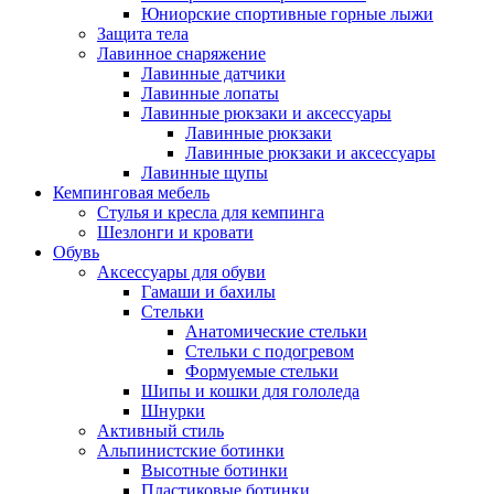
Юниорские спортивные горные лыжи
Защита тела
Лавинное снаряжение
Лавинные датчики
Лавинные лопаты
Лавинные рюкзаки и аксессуары
Лавинные рюкзаки
Лавинные рюкзаки и аксессуары
Лавинные щупы
Кемпинговая мебель
Стулья и кресла для кемпинга
Шезлонги и кровати
Обувь
Аксессуары для обуви
Гамаши и бахилы
Стельки
Анатомические стельки
Стельки с подогревом
Формуемые стельки
Шипы и кошки для гололеда
Шнурки
Активный стиль
Альпинистские ботинки
Высотные ботинки
Пластиковые ботинки