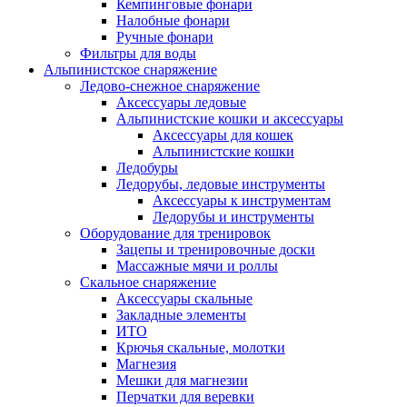
Кемпинговые фонари
Налобные фонари
Ручные фонари
Фильтры для воды
Альпинистское снаряжение
Ледово-снежное снаряжение
Аксессуары ледовые
Альпинистские кошки и аксессуары
Аксессуары для кошек
Альпинистские кошки
Ледобуры
Ледорубы, ледовые инструменты
Аксессуары к инструментам
Ледорубы и инструменты
Оборудование для тренировок
Зацепы и тренировочные доски
Массажные мячи и роллы
Скальное снаряжение
Аксессуары скальные
Закладные элементы
ИТО
Крючья скальные, молотки
Магнезия
Мешки для магнезии
Перчатки для веревки