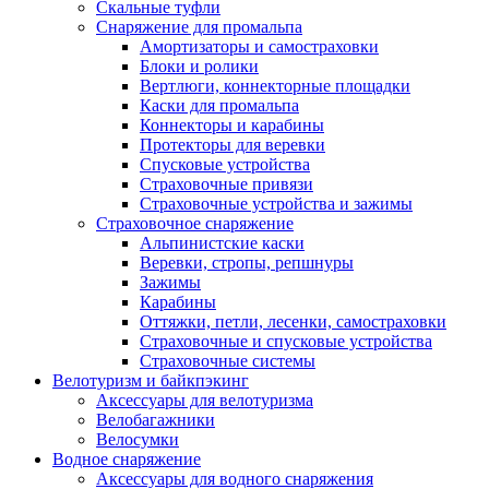
Скальные туфли
Снаряжение для промальпа
Амортизаторы и самостраховки
Блоки и ролики
Вертлюги, коннекторные площадки
Каски для промальпа
Коннекторы и карабины
Протекторы для веревки
Спусковые устройства
Страховочные привязи
Страховочные устройства и зажимы
Страховочное снаряжение
Альпинистские каски
Веревки, стропы, репшнуры
Зажимы
Карабины
Оттяжки, петли, лесенки, самостраховки
Страховочные и спусковые устройства
Страховочные системы
Велотуризм и байкпэкинг
Аксессуары для велотуризма
Велобагажники
Велосумки
Водное снаряжение
Аксессуары для водного снаряжения