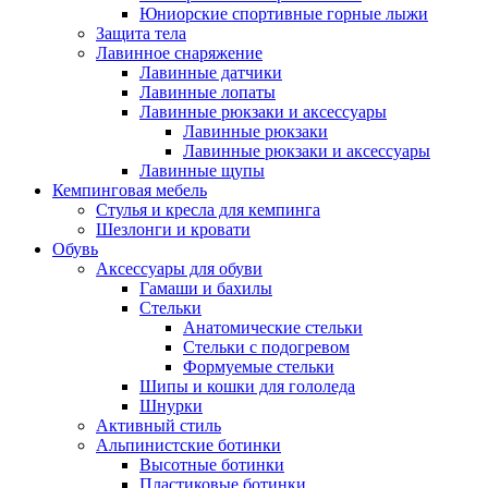
Юниорские спортивные горные лыжи
Защита тела
Лавинное снаряжение
Лавинные датчики
Лавинные лопаты
Лавинные рюкзаки и аксессуары
Лавинные рюкзаки
Лавинные рюкзаки и аксессуары
Лавинные щупы
Кемпинговая мебель
Стулья и кресла для кемпинга
Шезлонги и кровати
Обувь
Аксессуары для обуви
Гамаши и бахилы
Стельки
Анатомические стельки
Стельки с подогревом
Формуемые стельки
Шипы и кошки для гололеда
Шнурки
Активный стиль
Альпинистские ботинки
Высотные ботинки
Пластиковые ботинки