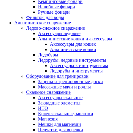
Кемпинговые фонари
Налобные фонари
Ручные фонари
Фильтры для воды
Альпинистское снаряжение
Ледово-снежное снаряжение
Аксессуары ледовые
Альпинистские кошки и аксессуары
Аксессуары для кошек
Альпинистские кошки
Ледобуры
Ледорубы, ледовые инструменты
Аксессуары к инструментам
Ледорубы и инструменты
Оборудование для тренировок
Зацепы и тренировочные доски
Массажные мячи и роллы
Скальное снаряжение
Аксессуары скальные
Закладные элементы
ИТО
Крючья скальные, молотки
Магнезия
Мешки для магнезии
Перчатки для веревки