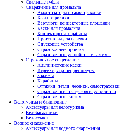
Скальные туфли
Снаряжение для промальпа
Амортизаторы и самостраховки
Блоки и ролики
Вертлюги, коннекторные площадки
Каски для промальпа
Коннекторы и карабины
Протекторы для веревки
Спусковые устройства
Страховочные привязи
Страховочные устройства и зажимы
Страховочное снаряжение
Альпинистские каски
Веревки, стропы, репшнуры
Зажимы
Карабины
Оттяжки, петли, лесенки, самостраховки
Страховочные и спусковые устройства
Страховочные системы
Велотуризм и байкпэкинг
Аксессуары для велотуризма
Велобагажники
Велосумки
Водное снаряжение
Аксессуары для водного снаряжения