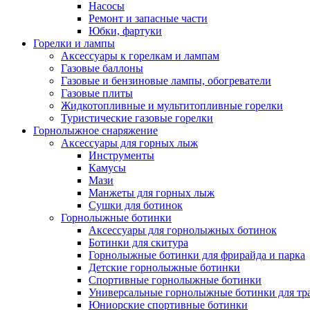
Насосы
Ремонт и запасные части
Юбки, фартуки
Горелки и лампы
Аксессуары к горелкам и лампам
Газовые баллоны
Газовые и бензиновые лампы, обогреватели
Газовые плиты
Жидкотопливные и мультитопливные горелки
Туристические газовые горелки
Горнолыжное снаряжение
Аксессуары для горных лыж
Инструменты
Камусы
Мази
Манжеты для горных лыж
Сушки для ботинок
Горнолыжные ботинки
Аксессуары для горнолыжных ботинок
Ботинки для скитура
Горнолыжные ботинки для фрирайда и парка
Детские горнолыжные ботинки
Спортивные горнолыжные ботинки
Универсальные горнолыжные ботинки для тр
Юниорские спортивные ботинки