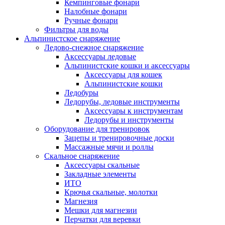
Кемпинговые фонари
Налобные фонари
Ручные фонари
Фильтры для воды
Альпинистское снаряжение
Ледово-снежное снаряжение
Аксессуары ледовые
Альпинистские кошки и аксессуары
Аксессуары для кошек
Альпинистские кошки
Ледобуры
Ледорубы, ледовые инструменты
Аксессуары к инструментам
Ледорубы и инструменты
Оборудование для тренировок
Зацепы и тренировочные доски
Массажные мячи и роллы
Скальное снаряжение
Аксессуары скальные
Закладные элементы
ИТО
Крючья скальные, молотки
Магнезия
Мешки для магнезии
Перчатки для веревки