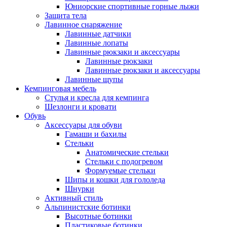
Юниорские спортивные горные лыжи
Защита тела
Лавинное снаряжение
Лавинные датчики
Лавинные лопаты
Лавинные рюкзаки и аксессуары
Лавинные рюкзаки
Лавинные рюкзаки и аксессуары
Лавинные щупы
Кемпинговая мебель
Стулья и кресла для кемпинга
Шезлонги и кровати
Обувь
Аксессуары для обуви
Гамаши и бахилы
Стельки
Анатомические стельки
Стельки с подогревом
Формуемые стельки
Шипы и кошки для гололеда
Шнурки
Активный стиль
Альпинистские ботинки
Высотные ботинки
Пластиковые ботинки