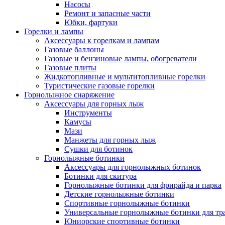
Насосы
Ремонт и запасные части
Юбки, фартуки
Горелки и лампы
Аксессуары к горелкам и лампам
Газовые баллоны
Газовые и бензиновые лампы, обогреватели
Газовые плиты
Жидкотопливные и мультитопливные горелки
Туристические газовые горелки
Горнолыжное снаряжение
Аксессуары для горных лыж
Инструменты
Камусы
Мази
Манжеты для горных лыж
Сушки для ботинок
Горнолыжные ботинки
Аксессуары для горнолыжных ботинок
Ботинки для скитура
Горнолыжные ботинки для фрирайда и парка
Детские горнолыжные ботинки
Спортивные горнолыжные ботинки
Универсальные горнолыжные ботинки для тр
Юниорские спортивные ботинки