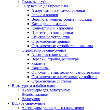
Скальные туфли
Снаряжение для промальпа
Амортизаторы и самостраховки
Блоки и ролики
Вертлюги, коннекторные площадки
Каски для промальпа
Коннекторы и карабины
Протекторы для веревки
Спусковые устройства
Страховочные привязи
Страховочные устройства и зажимы
Страховочное снаряжение
Альпинистские каски
Веревки, стропы, репшнуры
Зажимы
Карабины
Оттяжки, петли, лесенки, самостраховки
Страховочные и спусковые устройства
Страховочные системы
Велотуризм и байкпэкинг
Аксессуары для велотуризма
Велобагажники
Велосумки
Водное снаряжение
Аксессуары для водного снаряжения