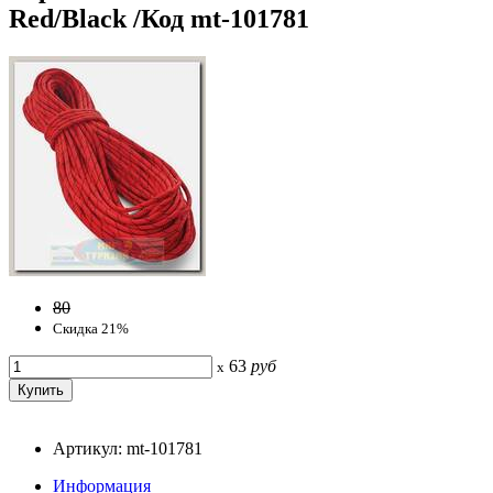
Red/Black /Код mt-101781
80
Скидка 21%
63
руб
x
Артикул: mt-101781
Информация