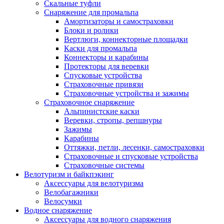
Скальные туфли
Снаряжение для промальпа
Амортизаторы и самостраховки
Блоки и ролики
Вертлюги, коннекторные площадки
Каски для промальпа
Коннекторы и карабины
Протекторы для веревки
Спусковые устройства
Страховочные привязи
Страховочные устройства и зажимы
Страховочное снаряжение
Альпинистские каски
Веревки, стропы, репшнуры
Зажимы
Карабины
Оттяжки, петли, лесенки, самостраховки
Страховочные и спусковые устройства
Страховочные системы
Велотуризм и байкпэкинг
Аксессуары для велотуризма
Велобагажники
Велосумки
Водное снаряжение
Аксессуары для водного снаряжения