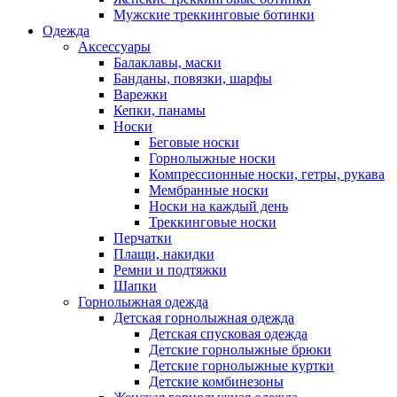
Мужские треккинговые ботинки
Одежда
Аксессуары
Балаклавы, маски
Банданы, повязки, шарфы
Варежки
Кепки, панамы
Носки
Беговые носки
Горнолыжные носки
Компрессионные носки, гетры, рукава
Мембранные носки
Носки на каждый день
Треккинговые носки
Перчатки
Плащи, накидки
Ремни и подтяжки
Шапки
Горнолыжная одежда
Детская горнолыжная одежда
Детская спусковая одежда
Детские горнолыжные брюки
Детские горнолыжные куртки
Детские комбинезоны