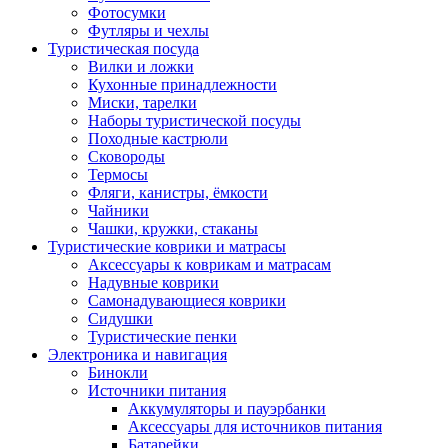
Фотосумки
Футляры и чехлы
Туристическая посуда
Вилки и ложки
Кухонные принадлежности
Миски, тарелки
Наборы туристической посуды
Походные кастрюли
Сковороды
Термосы
Фляги, канистры, ёмкости
Чайники
Чашки, кружки, стаканы
Туристические коврики и матрасы
Аксессуары к коврикам и матрасам
Надувные коврики
Самонадувающиеся коврики
Сидушки
Туристические пенки
Электроника и навигация
Бинокли
Источники питания
Аккумуляторы и пауэрбанки
Аксессуары для источников питания
Батарейки