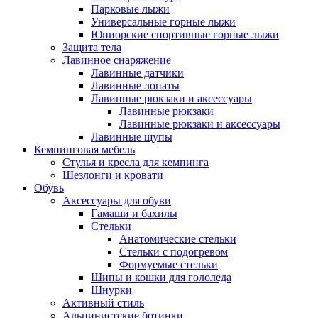
Парковые лыжи
Универсальные горные лыжи
Юниорские спортивные горные лыжи
Защита тела
Лавинное снаряжение
Лавинные датчики
Лавинные лопаты
Лавинные рюкзаки и аксессуары
Лавинные рюкзаки
Лавинные рюкзаки и аксессуары
Лавинные щупы
Кемпинговая мебель
Стулья и кресла для кемпинга
Шезлонги и кровати
Обувь
Аксессуары для обуви
Гамаши и бахилы
Стельки
Анатомические стельки
Стельки с подогревом
Формуемые стельки
Шипы и кошки для гололеда
Шнурки
Активный стиль
Альпинистские ботинки