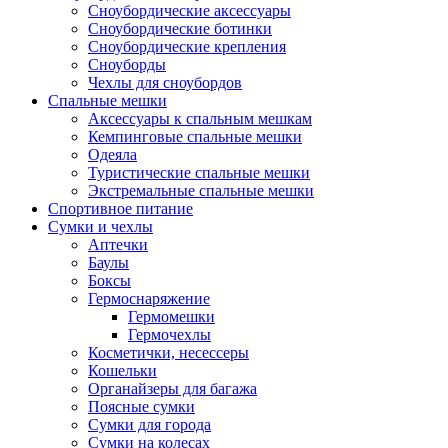
Сноубордические аксессуары
Сноубордические ботинки
Сноубордические крепления
Сноуборды
Чехлы для сноубордов
Спальные мешки
Аксессуары к спальным мешкам
Кемпинговые спальные мешки
Одеяла
Туристические спальные мешки
Экстремальные спальные мешки
Спортивное питание
Сумки и чехлы
Аптечки
Баулы
Боксы
Гермоснаряжение
Гермомешки
Гермочехлы
Косметички, несессеры
Кошельки
Органайзеры для багажа
Поясные сумки
Сумки для города
Сумки на колесах