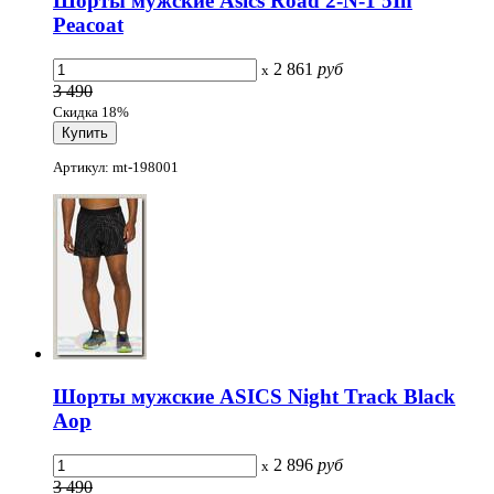
Шорты мужские Asics Road 2-N-1 5In
Peacoat
2 861
руб
x
3 490
Скидка 18%
Артикул: mt-198001
Шорты мужские ASICS Night Track Black
Aop
2 896
руб
x
3 490