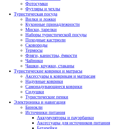
Фотосумки
Футляры и чехлы
Туристическая посуда
Вилки и ложки
Кухонные принадлежности
Миски, тарелки
Наборы туристической посуды
Походные кастрюли
Сковороды
Термосы
Фляги, канистры, ёмкости
Чайники
Чашки, кружки, стаканы
Туристические коврики и матрасы
Аксессуары к коврикам и матрасам
Надувные коврики
Самонадувающиеся коврики
Сидушки
Туристические пенки
Электроника и навигация
Бинокли
Источники питания
Аккумуляторы и пауэрбанки
Аксессуары для источников питания
Батарейки