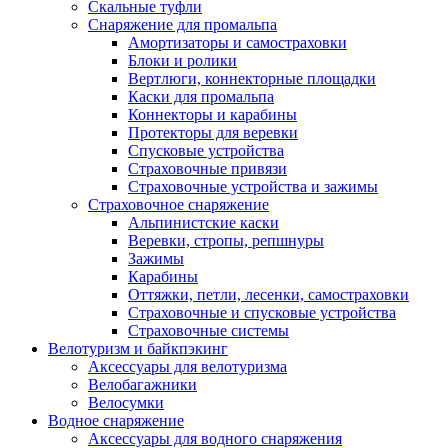
Скальные туфли
Снаряжение для промальпа
Амортизаторы и самостраховки
Блоки и ролики
Вертлюги, коннекторные площадки
Каски для промальпа
Коннекторы и карабины
Протекторы для веревки
Спусковые устройства
Страховочные привязи
Страховочные устройства и зажимы
Страховочное снаряжение
Альпинистские каски
Веревки, стропы, репшнуры
Зажимы
Карабины
Оттяжки, петли, лесенки, самостраховки
Страховочные и спусковые устройства
Страховочные системы
Велотуризм и байкпэкинг
Аксессуары для велотуризма
Велобагажники
Велосумки
Водное снаряжение
Аксессуары для водного снаряжения