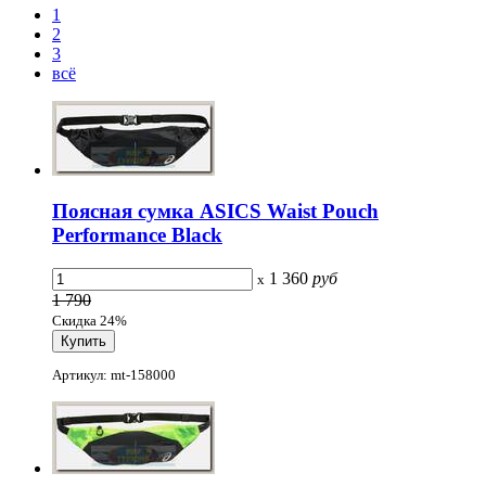
1
2
3
всё
Поясная сумка ASICS Waist Pouch
Performance Black
1 360
руб
x
1 790
Скидка 24%
Артикул: mt-158000