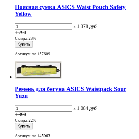
Поясная сумка ASICS Waist Pouch Safety
Yellow
1 378
руб
x
1 790
Скидка 23%
Артикул: mt-157609
Ремень для бегуна ASICS Waistpack Sour
Yuzu
1 084
руб
x
1 390
Скидка 22%
Артикул: mt-145063