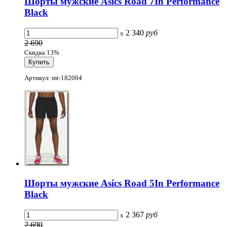
Шорты мужские Asics Road 7In Performance
Black
2 340
руб
x
2 690
Скидка 13%
Артикул: mt-182004
Шорты мужские Asics Road 5In Performance
Black
2 367
руб
x
2 690