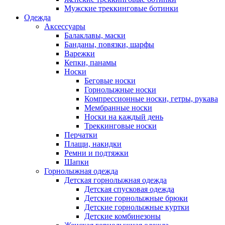
Мужские треккинговые ботинки
Одежда
Аксессуары
Балаклавы, маски
Банданы, повязки, шарфы
Варежки
Кепки, панамы
Носки
Беговые носки
Горнолыжные носки
Компрессионные носки, гетры, рукава
Мембранные носки
Носки на каждый день
Треккинговые носки
Перчатки
Плащи, накидки
Ремни и подтяжки
Шапки
Горнолыжная одежда
Детская горнолыжная одежда
Детская спусковая одежда
Детские горнолыжные брюки
Детские горнолыжные куртки
Детские комбинезоны