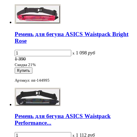
Ремень для бегуна ASICS Waistpack Bright
Rose
1 098
руб
x
1 390
Скидка 21%
Артикул: mt-144995
Ремень для бегуна ASICS Waistpack
Performance...
1 112
руб
x