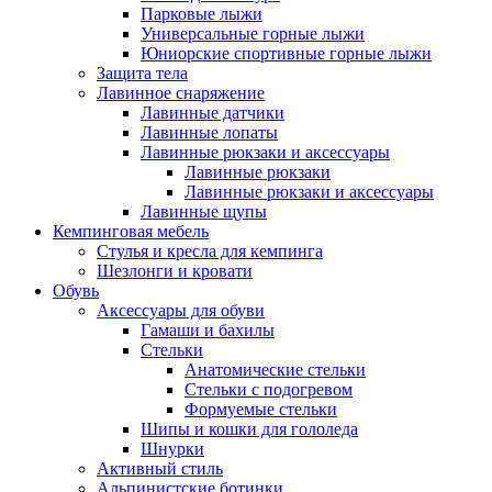
Парковые лыжи
Универсальные горные лыжи
Юниорские спортивные горные лыжи
Защита тела
Лавинное снаряжение
Лавинные датчики
Лавинные лопаты
Лавинные рюкзаки и аксессуары
Лавинные рюкзаки
Лавинные рюкзаки и аксессуары
Лавинные щупы
Кемпинговая мебель
Стулья и кресла для кемпинга
Шезлонги и кровати
Обувь
Аксессуары для обуви
Гамаши и бахилы
Стельки
Анатомические стельки
Стельки с подогревом
Формуемые стельки
Шипы и кошки для гололеда
Шнурки
Активный стиль
Альпинистские ботинки