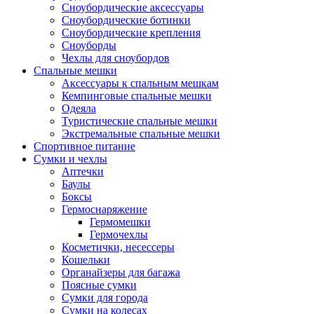
Сноубордические аксессуары
Сноубордические ботинки
Сноубордические крепления
Сноуборды
Чехлы для сноубордов
Спальные мешки
Аксессуары к спальным мешкам
Кемпинговые спальные мешки
Одеяла
Туристические спальные мешки
Экстремальные спальные мешки
Спортивное питание
Сумки и чехлы
Аптечки
Баулы
Боксы
Гермоснаряжение
Гермомешки
Гермочехлы
Косметички, несессеры
Кошельки
Органайзеры для багажа
Поясные сумки
Сумки для города
Сумки на колесах