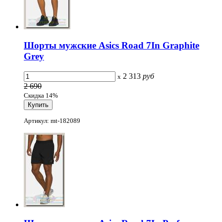
Шорты мужские Asics Road 7In Graphite
Grey
2 313
руб
x
2 690
Скидка 14%
Артикул: mt-182089