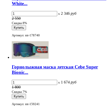
White...
2 346
руб
x
2 550
Скидка 8%
Артикул: mt-178740
Горнолыжная маска детская Cebe Super
Bionic...
1 674
руб
x
1 800
Скидка 7%
Артикул: mt-159241