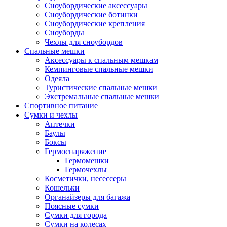
Сноубордические аксессуары
Сноубордические ботинки
Сноубордические крепления
Сноуборды
Чехлы для сноубордов
Спальные мешки
Аксессуары к спальным мешкам
Кемпинговые спальные мешки
Одеяла
Туристические спальные мешки
Экстремальные спальные мешки
Спортивное питание
Сумки и чехлы
Аптечки
Баулы
Боксы
Гермоснаряжение
Гермомешки
Гермочехлы
Косметички, несессеры
Кошельки
Органайзеры для багажа
Поясные сумки
Сумки для города
Сумки на колесах