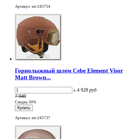
Артикул: mt-245754
Горнолыжный шлем Cebe Element Visor
Matt Brown...
4 928
руб
x
7 040
Скидка 30%
Артикул: mt-245737