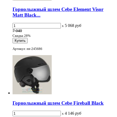
Горнолыжный шлем Cebe Element Visor
Matt Black...
5 068
руб
x
7 040
Скидка 28%
Артикул: mt-245686
Горнолыжный шлем Cebe Fireball Black
4 146
руб
x