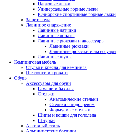
Парковые лыжи
Универсальные горные лыжи
Юниорские спортивные горные лыжи
Защита тела
Лавинное снаряжение
Лавинные датчики
Лавинные лопаты
Лавинные рюкзаки и аксессуары
Лавинные рюкзаки
Лавинные рюкзаки и аксессуары
Лавинные щупы
Кемпинговая мебель
Стулья и кресла для кемпинга
Шезлонги и кровати
Обувь
Аксессуары для обуви
Гамаши и бахилы
Стельки
Анатомические стельки
Стельки с подогревом
Формуемые стельки
Шипы и кошки для гололеда
Шнурки
Активный стиль
Альпинистские ботинки