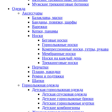
Мужские треккинговые ботинки
Одежда
Аксессуары
Балаклавы, маски
Банданы, повязки, шарфы
Варежки
Кепки, панамы
Носки
Беговые носки
Горнолыжные носки
Компрессионные носки, гетры, рукава
Мембранные носки
Носки на каждый день
Треккинговые носки
Перчатки
Плащи, накидки
Ремни и подтяжки
Шапки
Горнолыжная одежда
Детская горнолыжная одежда
Детская спусковая одежда
Детские горнолыжные брюки
Детские горнолыжные куртки
Детские комбинезоны