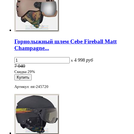
Горнолыжный шлем Cebe Fireball Matt
Champagne...
4 998
руб
x
7 040
Скидка 29%
Артикул: mt-245720