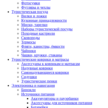
Фотосумки
Футляры и чехлы
Туристическая посуда
Вилки и ложки
Кухонные принадлежности
Миски, тарелки
Наборы туристической посуды
Походные кастрюли
Сковороды
Термосы
Фляги, канистры, ёмкости
Чайники
Чашки, кружки, стаканы
Туристические коврики и матрасы
Аксессуары к коврикам и матрасам
Надувные коврики
Самонадувающиеся коврики
Сидушки
Туристические пенки
Электроника и навигация
Бинокли
Источники питания
Аккумуляторы и пауэрбанки
Аксессуары для источников питания
Батарейки