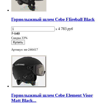
Горнолыжный шлем Cebe FIireball Black
4 783
руб
x
7 140
Скидка 33%
Артикул: mt-246417
Горнолыжный шлем Cebe Element Visor
Matt Black...