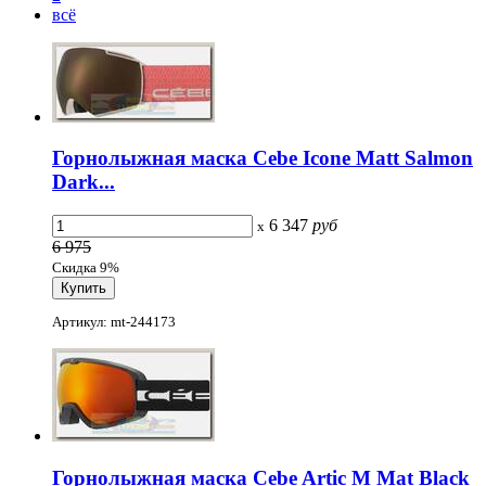
всё
Горнолыжная маска Cebe Icone Matt Salmon
Dark...
6 347
руб
x
6 975
Скидка 9%
Артикул: mt-244173
Горнолыжная маска Cebe Artic M Mat Black