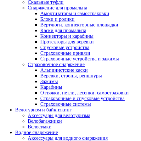
Скальные туфли
Снаряжение для промальпа
Амортизаторы и самостраховки
Блоки и ролики
Вертлюги, коннекторные площадки
Каски для промальпа
Коннекторы и карабины
Протекторы для веревки
Спусковые устройства
Страховочные привязи
Страховочные устройства и зажимы
Страховочное снаряжение
Альпинистские каски
Веревки, стропы, репшнуры
Зажимы
Карабины
Оттяжки, петли, лесенки, самостраховки
Страховочные и спусковые устройства
Страховочные системы
Велотуризм и байкпэкинг
Аксессуары для велотуризма
Велобагажники
Велосумки
Водное снаряжение
Аксессуары для водного снаряжения