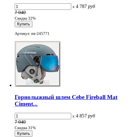
4 787
руб
x
7 040
Скидка 32%
Артикул: mt-245771
Горнолыжный шлем Cebe Fireball Mat
Ciment...
4 857
руб
x
7 040
Скидка 31%