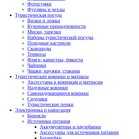
Фотосумки
Футляры и чехлы
Туристическая посуда
Вилки и ложки
Кухонные принадлежности
Миски, тарелки
Наборы туристической посуды
Походные кастрюли
Сковороды
Термосы
Фляги, канистры, ёмкости
Чайники
Чашки, кружки, стаканы
Туристические коврики и матрасы
Аксессуары к коврикам и матрасам
Надувные коврики
Самонадувающиеся коврики
Сидушки
Туристические пенки
Электроника и навигация
Бинокли
Источники питания
Аккумуляторы и пауэрбанки
Аксессуары для источников питания
Батарейки