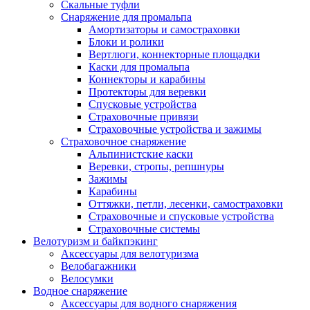
Скальные туфли
Снаряжение для промальпа
Амортизаторы и самостраховки
Блоки и ролики
Вертлюги, коннекторные площадки
Каски для промальпа
Коннекторы и карабины
Протекторы для веревки
Спусковые устройства
Страховочные привязи
Страховочные устройства и зажимы
Страховочное снаряжение
Альпинистские каски
Веревки, стропы, репшнуры
Зажимы
Карабины
Оттяжки, петли, лесенки, самостраховки
Страховочные и спусковые устройства
Страховочные системы
Велотуризм и байкпэкинг
Аксессуары для велотуризма
Велобагажники
Велосумки
Водное снаряжение
Аксессуары для водного снаряжения