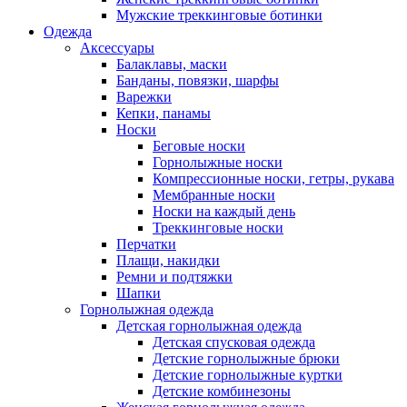
Мужские треккинговые ботинки
Одежда
Аксессуары
Балаклавы, маски
Банданы, повязки, шарфы
Варежки
Кепки, панамы
Носки
Беговые носки
Горнолыжные носки
Компрессионные носки, гетры, рукава
Мембранные носки
Носки на каждый день
Треккинговые носки
Перчатки
Плащи, накидки
Ремни и подтяжки
Шапки
Горнолыжная одежда
Детская горнолыжная одежда
Детская спусковая одежда
Детские горнолыжные брюки
Детские горнолыжные куртки
Детские комбинезоны