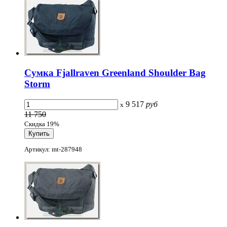
Сумка Fjallraven Greenland Shoulder Bag
Storm
9 517
руб
x
11 750
Скидка 19%
Артикул: mt-287948