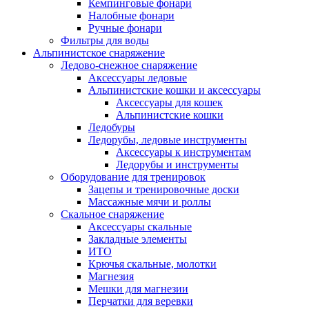
Кемпинговые фонари
Налобные фонари
Ручные фонари
Фильтры для воды
Альпинистское снаряжение
Ледово-снежное снаряжение
Аксессуары ледовые
Альпинистские кошки и аксессуары
Аксессуары для кошек
Альпинистские кошки
Ледобуры
Ледорубы, ледовые инструменты
Аксессуары к инструментам
Ледорубы и инструменты
Оборудование для тренировок
Зацепы и тренировочные доски
Массажные мячи и роллы
Скальное снаряжение
Аксессуары скальные
Закладные элементы
ИТО
Крючья скальные, молотки
Магнезия
Мешки для магнезии
Перчатки для веревки