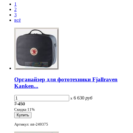
1
2
3
всё
Органайзер для фототехники Fjallraven
Kanken...
6 630
руб
x
7 450
Скидка 11%
Артикул: mt-249375