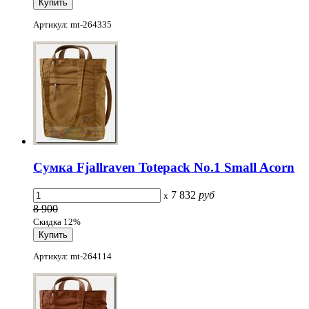
Артикул: mt-264335
Сумка Fjallraven Totepack No.1 Small Acorn
7 832
руб
x
8 900
Скидка 12%
Артикул: mt-264114