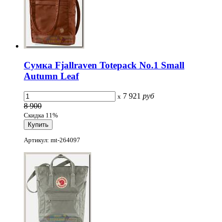
Сумка Fjallraven Totepack No.1 Small
Autumn Leaf
7 921
руб
x
8 900
Скидка 11%
Артикул: mt-264097