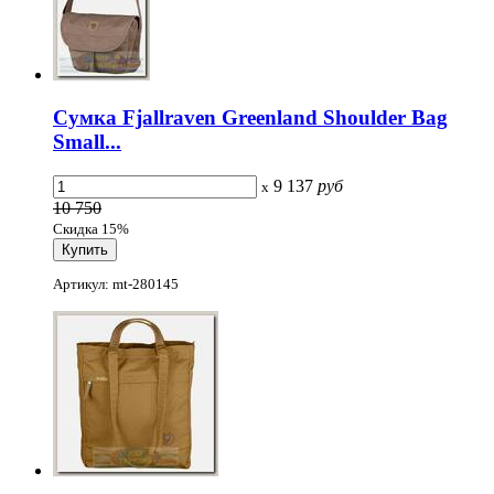
Сумка Fjallraven Greenland Shoulder Bag
Small...
9 137
руб
x
10 750
Скидка 15%
Артикул: mt-280145