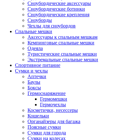
Сноубордические аксессуары
Сноубордические ботинки
Сноубордические крепления
Сноуборды
Чехлы для сноубордов
Спальные мешки
Аксессуары к спальным мешкам
Кемпинговые спальные мешки
Одеяла
Туристические спальные мешки
Экстремальные спальные мешки
Спортивное питание
Сумки и чехлы
Аптечки
Баулы
Боксы
Гермоснаряжение
Гермомешки
Гермочехлы
Косметички, несессеры
Кошельки
Органайзеры для багажа
Поясные сумки
Сумки для города
Сумки на колесах