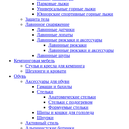
Парковые лыжи
Универсальные горные лыжи
Юниорские спортивные горные лыжи
Защита тела
Лавинное снаряжение
Лавинные датчики
Лавинные лопаты
Лавинные рюкзаки и аксессуары
Лавинные рюкзаки
Лавинные рюкзаки и аксессуары
Лавинные щупы
Кемпинговая мебель
Стулья и кресла для кемпинга
Шезлонги и кровати
Обувь
Аксессуары для обуви
Гамаши и бахилы
Стельки
Анатомические стельки
Стельки с подогревом
Формуемые стельки
Шипы и кошки для гололеда
Шнурки
Активный стиль
Альпинистские ботинки