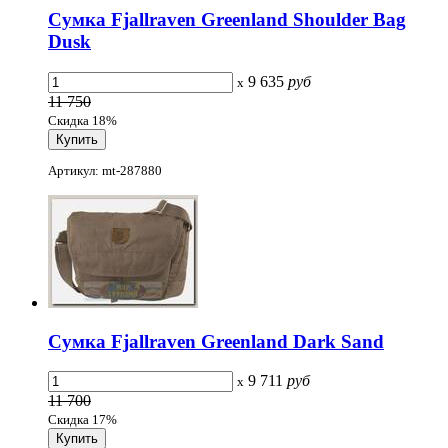
Сумка Fjallraven Greenland Shoulder Bag
Dusk
9 635
руб
x
11 750
Скидка 18%
Артикул: mt-287880
Сумка Fjallraven Greenland Dark Sand
9 711
руб
x
11 700
Скидка 17%