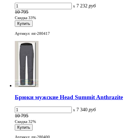
7 232
руб
x
10 795
Скидка 33%
Артикул: mt-280417
Брюки мужские Head Summit Anthrazite
7 340
руб
x
10 795
Скидка 32%
Артикул: mt-280400