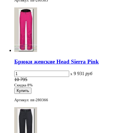
Артикул: mt-280383
Брюки женские Head Sierra Pink
9 931
руб
x
10 795
Скидка 8%
Артикул: mt-280366