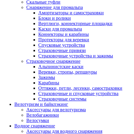
Скальные туфли
Снаряжение для промальпа
Амортизаторы и самостраховки
Блоки и ролики
Вертлюги, коннекторные площадки
Каски для промальпа
Коннекторы и карабины
Протекторы для веревки
Спусковые устройства
Страховочные привязи
Страховочные устройства и зажимы
Страховочное снаряжение
Альпинистские каски
Веревки, стропы, репшнуры
Зажимы
Карабины
Оттяжки, петли, лесенки, самостраховки
Страховочные и спусковые устройства
Страховочные системы
Велотуризм и байкпэкинг
Аксессуары для велотуризма
Велобагажники
Велосумки
Водное снаряжение
Аксессуары для водного снаряжения