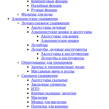
Кемпинговые фонари
Налобные фонари
Ручные фонари
Фильтры для воды
Альпинистское снаряжение
Ледово-снежное снаряжение
Аксессуары ледовые
Альпинистские кошки и аксессуары
Аксессуары для кошек
Альпинистские кошки
Ледобуры
Ледорубы, ледовые инструменты
Аксессуары к инструментам
Ледорубы и инструменты
Оборудование для тренировок
Зацепы и тренировочные доски
Массажные мячи и роллы
Скальное снаряжение
Аксессуары скальные
Закладные элементы
ИТО
Крючья скальные, молотки
Магнезия
Мешки для магнезии
Перчатки для веревки