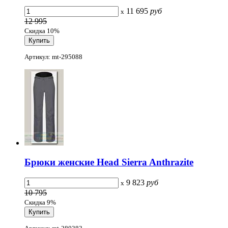
11 695
руб
x
12 995
Скидка 10%
Артикул: mt-295088
Брюки женские Head Sierra Anthrazite
9 823
руб
x
10 795
Скидка 9%