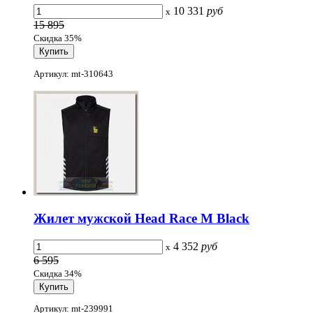
10 331
руб
x
15 895
Скидка 35%
Артикул: mt-310643
Жилет мужской Head Race M Black
4 352
руб
x
6 595
Скидка 34%
Артикул: mt-239991