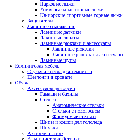
Парковые лыжи
Универсальные горные лыжи
Юниорские спортивные горные лыжи
Защита тела
Лавинное снаряжение
Лавинные датчики
Лавинные лопаты
Лавинные рюкзаки и аксессуары
Лавинные рюкзаки
Лавинные рюкзаки и аксессуары
Лавинные щупы
Кемпинговая мебель
Стулья и кресла для кемпинга
Шезлонги и кровати
Обувь
Аксессуары для обуви
Гамаши и бахилы
Стельки
Анатомические стельки
Стельки с подогревом
Формуемые стельки
Шипы и кошки для гололеда
Шнурки
Активный стиль
Альпинистские ботинки