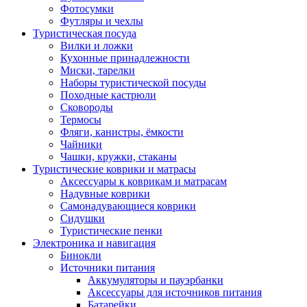
Фотосумки
Футляры и чехлы
Туристическая посуда
Вилки и ложки
Кухонные принадлежности
Миски, тарелки
Наборы туристической посуды
Походные кастрюли
Сковороды
Термосы
Фляги, канистры, ёмкости
Чайники
Чашки, кружки, стаканы
Туристические коврики и матрасы
Аксессуары к коврикам и матрасам
Надувные коврики
Самонадувающиеся коврики
Сидушки
Туристические пенки
Электроника и навигация
Бинокли
Источники питания
Аккумуляторы и пауэрбанки
Аксессуары для источников питания
Батарейки