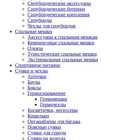
Сноубордические аксессуары
Сноубордические ботинки
Сноубордические крепления
Сноуборды
Чехлы для сноубордов
Спальные мешки
Аксессуары к спальным мешкам
Кемпинговые спальные мешки
Одеяла
Туристические спальные мешки
Экстремальные спальные мешки
Спортивное питание
Сумки и чехлы
Аптечки
Баулы
Боксы
Гермоснаряжение
Гермомешки
Гермочехлы
Косметички, несессеры
Кошельки
Органайзеры для багажа
Поясные сумки
Сумки для города
Сумки на колесах