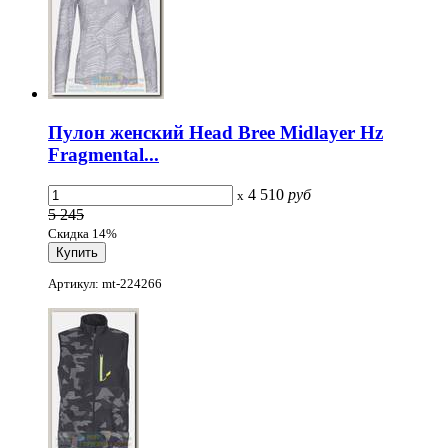
Пулон женский Head Bree Midlayer Hz
Fragmental...
4 510
руб
x
5 245
Скидка 14%
Артикул: mt-224266