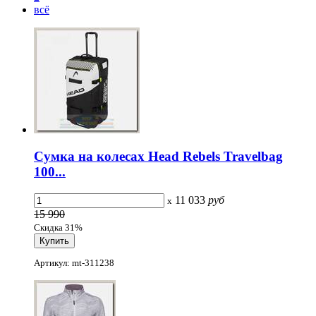
всё
Сумка на колесах Head Rebels Travelbag
100...
11 033
руб
x
15 990
Скидка 31%
Артикул: mt-311238