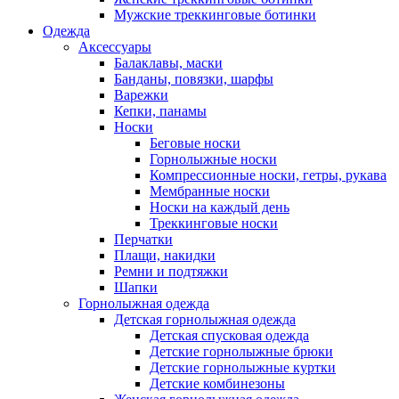
Мужские треккинговые ботинки
Одежда
Аксессуары
Балаклавы, маски
Банданы, повязки, шарфы
Варежки
Кепки, панамы
Носки
Беговые носки
Горнолыжные носки
Компрессионные носки, гетры, рукава
Мембранные носки
Носки на каждый день
Треккинговые носки
Перчатки
Плащи, накидки
Ремни и подтяжки
Шапки
Горнолыжная одежда
Детская горнолыжная одежда
Детская спусковая одежда
Детские горнолыжные брюки
Детские горнолыжные куртки
Детские комбинезоны