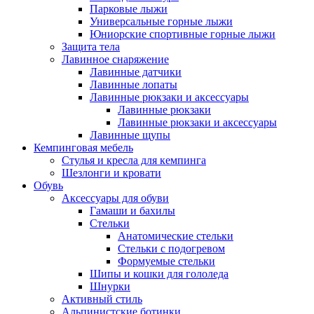
Парковые лыжи
Универсальные горные лыжи
Юниорские спортивные горные лыжи
Защита тела
Лавинное снаряжение
Лавинные датчики
Лавинные лопаты
Лавинные рюкзаки и аксессуары
Лавинные рюкзаки
Лавинные рюкзаки и аксессуары
Лавинные щупы
Кемпинговая мебель
Стулья и кресла для кемпинга
Шезлонги и кровати
Обувь
Аксессуары для обуви
Гамаши и бахилы
Стельки
Анатомические стельки
Стельки с подогревом
Формуемые стельки
Шипы и кошки для гололеда
Шнурки
Активный стиль
Альпинистские ботинки