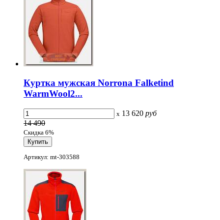
Куртка мужская Norrona Falketind
WarmWool2...
13 620
руб
x
14 490
Скидка 6%
Артикул: mt-303588