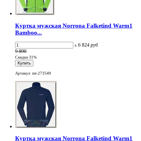
Куртка мужская Norrona Falketind Warm1
Bamboo...
6 824
руб
x
9 890
Скидка 31%
Артикул: mt-273549
Куртка мужская Norrona Falketind Warm1