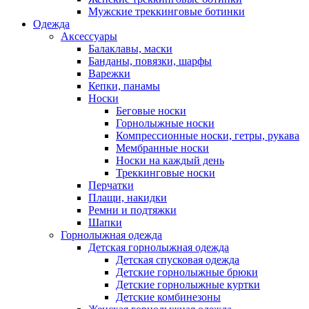
Мужские треккинговые ботинки
Одежда
Аксессуары
Балаклавы, маски
Банданы, повязки, шарфы
Варежки
Кепки, панамы
Носки
Беговые носки
Горнолыжные носки
Компрессионные носки, гетры, рукава
Мембранные носки
Носки на каждый день
Треккинговые носки
Перчатки
Плащи, накидки
Ремни и подтяжки
Шапки
Горнолыжная одежда
Детская горнолыжная одежда
Детская спусковая одежда
Детские горнолыжные брюки
Детские горнолыжные куртки
Детские комбинезоны