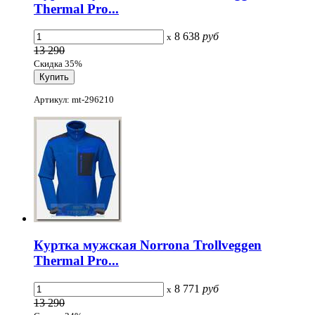
Thermal Pro...
8 638
руб
x
13 290
Скидка 35%
Артикул: mt-296210
Куртка мужская Norrona Trollveggen
Thermal Pro...
8 771
руб
x
13 290