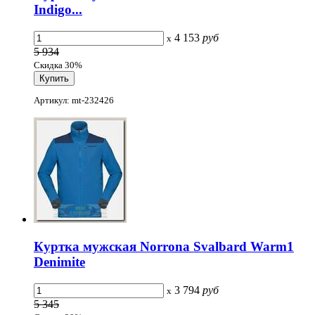
Indigo...
4 153
руб
x
5 934
Скидка 30%
Артикул: mt-232426
Куртка мужская Norrona Svalbard Warm1
Denimite
3 794
руб
x
5 345