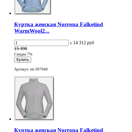
Куртка женская Norrona Falketind
WarmWool2...
14 312
руб
x
15 390
Скидка 7%
Артикул: mt-307940
Куртка женская Norrona Falketind