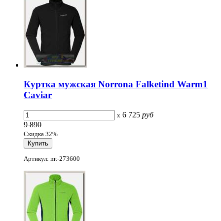
Куртка мужская Norrona Falketind Warm1
Caviar
6 725
руб
x
9 890
Скидка 32%
Артикул: mt-273600