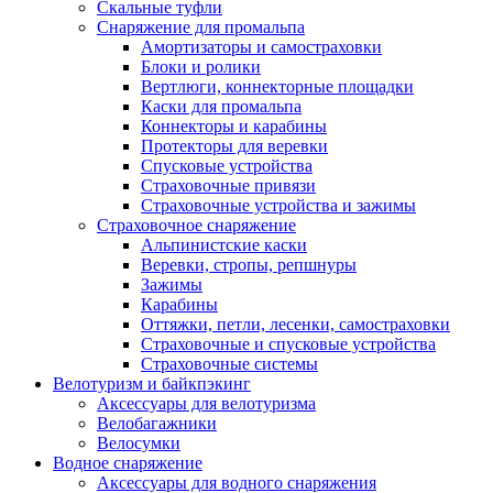
Скальные туфли
Снаряжение для промальпа
Амортизаторы и самостраховки
Блоки и ролики
Вертлюги, коннекторные площадки
Каски для промальпа
Коннекторы и карабины
Протекторы для веревки
Спусковые устройства
Страховочные привязи
Страховочные устройства и зажимы
Страховочное снаряжение
Альпинистские каски
Веревки, стропы, репшнуры
Зажимы
Карабины
Оттяжки, петли, лесенки, самостраховки
Страховочные и спусковые устройства
Страховочные системы
Велотуризм и байкпэкинг
Аксессуары для велотуризма
Велобагажники
Велосумки
Водное снаряжение
Аксессуары для водного снаряжения