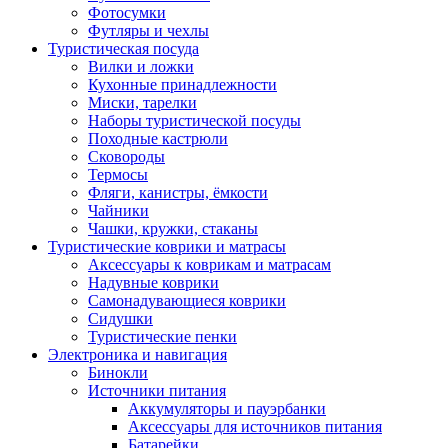
Фотосумки
Футляры и чехлы
Туристическая посуда
Вилки и ложки
Кухонные принадлежности
Миски, тарелки
Наборы туристической посуды
Походные кастрюли
Сковороды
Термосы
Фляги, канистры, ёмкости
Чайники
Чашки, кружки, стаканы
Туристические коврики и матрасы
Аксессуары к коврикам и матрасам
Надувные коврики
Самонадувающиеся коврики
Сидушки
Туристические пенки
Электроника и навигация
Бинокли
Источники питания
Аккумуляторы и пауэрбанки
Аксессуары для источников питания
Батарейки