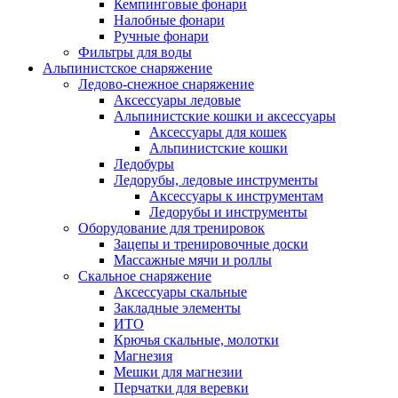
Кемпинговые фонари
Налобные фонари
Ручные фонари
Фильтры для воды
Альпинистское снаряжение
Ледово-снежное снаряжение
Аксессуары ледовые
Альпинистские кошки и аксессуары
Аксессуары для кошек
Альпинистские кошки
Ледобуры
Ледорубы, ледовые инструменты
Аксессуары к инструментам
Ледорубы и инструменты
Оборудование для тренировок
Зацепы и тренировочные доски
Массажные мячи и роллы
Скальное снаряжение
Аксессуары скальные
Закладные элементы
ИТО
Крючья скальные, молотки
Магнезия
Мешки для магнезии
Перчатки для веревки