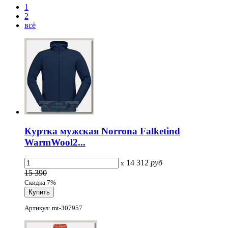
1
2
всё
Куртка мужская Norrona Falketind
WarmWool2...
14 312
руб
x
15 390
Скидка 7%
Артикул: mt-307957