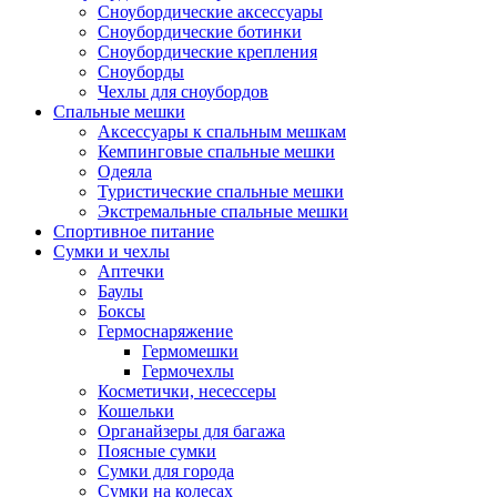
Сноубордические аксессуары
Сноубордические ботинки
Сноубордические крепления
Сноуборды
Чехлы для сноубордов
Спальные мешки
Аксессуары к спальным мешкам
Кемпинговые спальные мешки
Одеяла
Туристические спальные мешки
Экстремальные спальные мешки
Спортивное питание
Сумки и чехлы
Аптечки
Баулы
Боксы
Гермоснаряжение
Гермомешки
Гермочехлы
Косметички, несессеры
Кошельки
Органайзеры для багажа
Поясные сумки
Сумки для города
Сумки на колесах