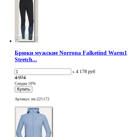
Брюки мужские Norrona Falketind Warm1
Stretch...
4 178
руб
x
4 974
Скидка 16%
Артикул: mt-221172