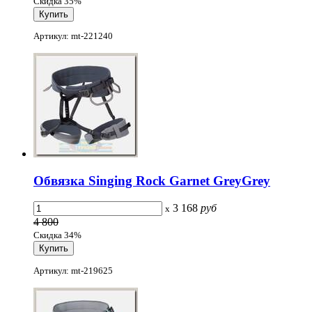
Скидка 35%
Артикул: mt-221240
Обвязка Singing Rock Garnet GreyGrey
3 168
руб
x
4 800
Скидка 34%
Артикул: mt-219625