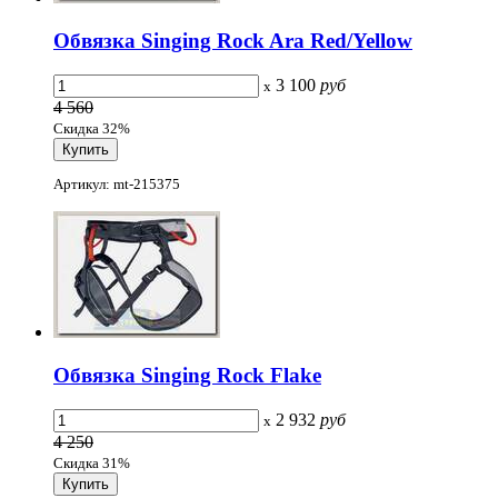
Обвязка Singing Rock Ara Red/Yellow
3 100
руб
x
4 560
Скидка 32%
Артикул: mt-215375
Обвязка Singing Rock Flake
2 932
руб
x
4 250
Скидка 31%