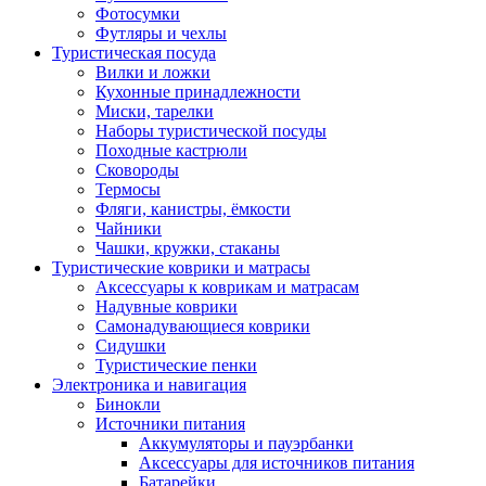
Фотосумки
Футляры и чехлы
Туристическая посуда
Вилки и ложки
Кухонные принадлежности
Миски, тарелки
Наборы туристической посуды
Походные кастрюли
Сковороды
Термосы
Фляги, канистры, ёмкости
Чайники
Чашки, кружки, стаканы
Туристические коврики и матрасы
Аксессуары к коврикам и матрасам
Надувные коврики
Самонадувающиеся коврики
Сидушки
Туристические пенки
Электроника и навигация
Бинокли
Источники питания
Аккумуляторы и пауэрбанки
Аксессуары для источников питания
Батарейки