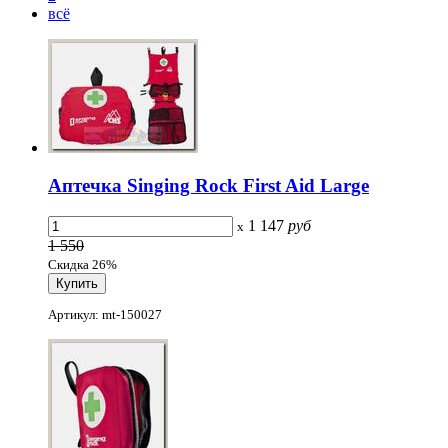
всё
Аптечка Singing Rock First Aid Large
1 147
руб
x
1 550
Скидка 26%
Артикул: mt-150027