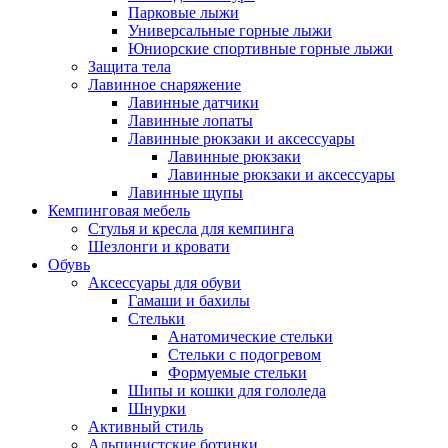
Парковые лыжи
Универсальные горные лыжи
Юниорские спортивные горные лыжи
Защита тела
Лавинное снаряжение
Лавинные датчики
Лавинные лопаты
Лавинные рюкзаки и аксессуары
Лавинные рюкзаки
Лавинные рюкзаки и аксессуары
Лавинные щупы
Кемпинговая мебель
Стулья и кресла для кемпинга
Шезлонги и кровати
Обувь
Аксессуары для обуви
Гамаши и бахилы
Стельки
Анатомические стельки
Стельки с подогревом
Формуемые стельки
Шипы и кошки для гололеда
Шнурки
Активный стиль
Альпинистские ботинки