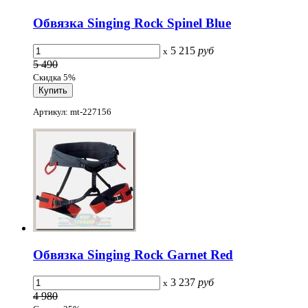
Обвязка Singing Rock Spinel Blue
5 215
руб
x
5 490
Скидка 5%
Артикул: mt-227156
Обвязка Singing Rock Garnet Red
3 237
руб
x
4 980