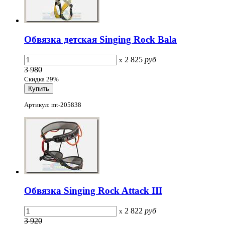
Обвязка детская Singing Rock Bala
2 825
руб
x
3 980
Скидка 29%
Артикул: mt-205838
Обвязка Singing Rock Attack III
2 822
руб
x
3 920