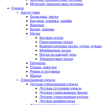
Мужские треккинговые ботинки
Одежда
Аксессуары
Балаклавы, маски
Банданы, повязки, шарфы
Варежки
Кепки, панамы
Носки
Беговые носки
Горнолыжные носки
Компрессионные носки, гетры, рукава
Мембранные носки
Носки на каждый день
Треккинговые носки
Перчатки
Плащи, накидки
Ремни и подтяжки
Шапки
Горнолыжная одежда
Детская горнолыжная одежда
Детская спусковая одежда
Детские горнолыжные брюки
Детские горнолыжные куртки
Детские комбинезоны