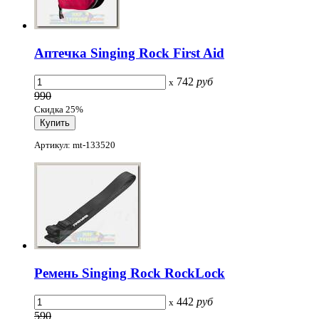
Аптечка Singing Rock First Aid
742
руб
x
990
Скидка 25%
Артикул: mt-133520
Ремень Singing Rock RockLock
442
руб
x
590