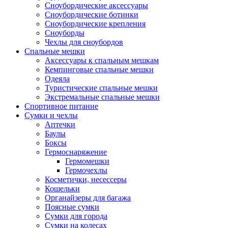
Сноубордические аксессуары
Сноубордические ботинки
Сноубордические крепления
Сноуборды
Чехлы для сноубордов
Спальные мешки
Аксессуары к спальным мешкам
Кемпинговые спальные мешки
Одеяла
Туристические спальные мешки
Экстремальные спальные мешки
Спортивное питание
Сумки и чехлы
Аптечки
Баулы
Боксы
Гермоснаряжение
Гермомешки
Гермочехлы
Косметички, несессеры
Кошельки
Органайзеры для багажа
Поясные сумки
Сумки для города
Сумки на колесах