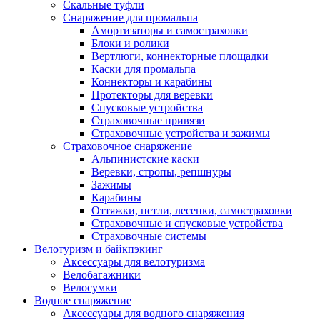
Скальные туфли
Снаряжение для промальпа
Амортизаторы и самостраховки
Блоки и ролики
Вертлюги, коннекторные площадки
Каски для промальпа
Коннекторы и карабины
Протекторы для веревки
Спусковые устройства
Страховочные привязи
Страховочные устройства и зажимы
Страховочное снаряжение
Альпинистские каски
Веревки, стропы, репшнуры
Зажимы
Карабины
Оттяжки, петли, лесенки, самостраховки
Страховочные и спусковые устройства
Страховочные системы
Велотуризм и байкпэкинг
Аксессуары для велотуризма
Велобагажники
Велосумки
Водное снаряжение
Аксессуары для водного снаряжения