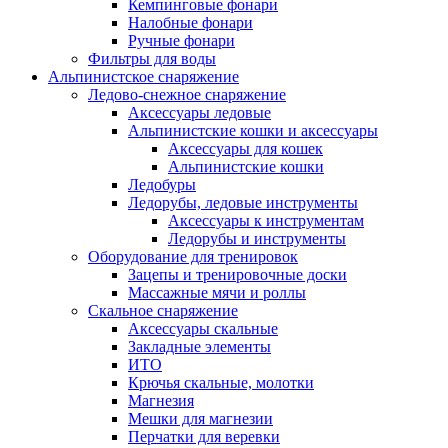
Кемпинговые фонари
Налобные фонари
Ручные фонари
Фильтры для воды
Альпинистское снаряжение
Ледово-снежное снаряжение
Аксессуары ледовые
Альпинистские кошки и аксессуары
Аксессуары для кошек
Альпинистские кошки
Ледобуры
Ледорубы, ледовые инструменты
Аксессуары к инструментам
Ледорубы и инструменты
Оборудование для тренировок
Зацепы и тренировочные доски
Массажные мячи и роллы
Скальное снаряжение
Аксессуары скальные
Закладные элементы
ИТО
Крючья скальные, молотки
Магнезия
Мешки для магнезии
Перчатки для веревки