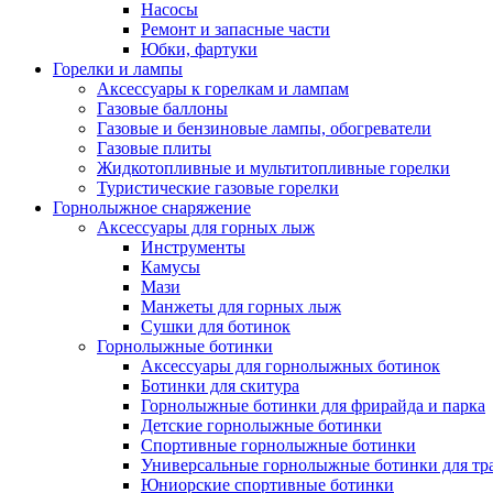
Насосы
Ремонт и запасные части
Юбки, фартуки
Горелки и лампы
Аксессуары к горелкам и лампам
Газовые баллоны
Газовые и бензиновые лампы, обогреватели
Газовые плиты
Жидкотопливные и мультитопливные горелки
Туристические газовые горелки
Горнолыжное снаряжение
Аксессуары для горных лыж
Инструменты
Камусы
Мази
Манжеты для горных лыж
Сушки для ботинок
Горнолыжные ботинки
Аксессуары для горнолыжных ботинок
Ботинки для скитура
Горнолыжные ботинки для фрирайда и парка
Детские горнолыжные ботинки
Спортивные горнолыжные ботинки
Универсальные горнолыжные ботинки для тр
Юниорские спортивные ботинки