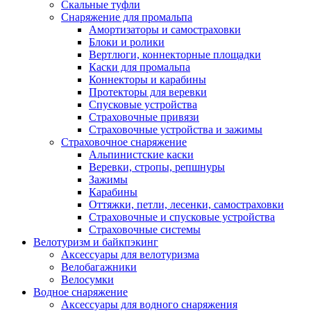
Скальные туфли
Снаряжение для промальпа
Амортизаторы и самостраховки
Блоки и ролики
Вертлюги, коннекторные площадки
Каски для промальпа
Коннекторы и карабины
Протекторы для веревки
Спусковые устройства
Страховочные привязи
Страховочные устройства и зажимы
Страховочное снаряжение
Альпинистские каски
Веревки, стропы, репшнуры
Зажимы
Карабины
Оттяжки, петли, лесенки, самостраховки
Страховочные и спусковые устройства
Страховочные системы
Велотуризм и байкпэкинг
Аксессуары для велотуризма
Велобагажники
Велосумки
Водное снаряжение
Аксессуары для водного снаряжения