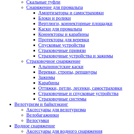
Скальные туфли
Снаряжение для промальпа
Амортизаторы и самостраховки
Блоки и ролики
Вертлюги, коннекторные площадки
Каски для промальпа
Коннекторы и карабины
Протекторы для веревки
Спусковые устройства
Страховочные привязи
Страховочные устройства и зажимы
Страховочное снаряжение
Альпинистские каски
Веревки, стропы, репшнуры
Зажимы
Карабины
Оттяжки, петли, лесенки, самостраховки
Страховочные и спусковые устройства
Страховочные системы
Велотуризм и байкпэкинг
Аксессуары для велотуризма
Велобагажники
Велосумки
Водное снаряжение
Аксессуары для водного снаряжения