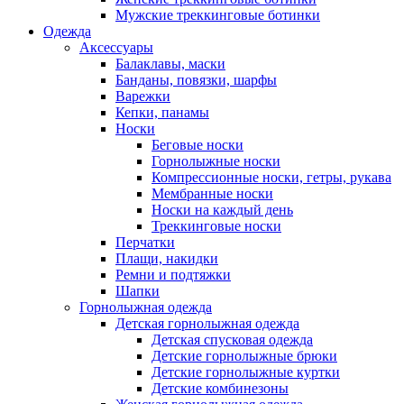
Мужские треккинговые ботинки
Одежда
Аксессуары
Балаклавы, маски
Банданы, повязки, шарфы
Варежки
Кепки, панамы
Носки
Беговые носки
Горнолыжные носки
Компрессионные носки, гетры, рукава
Мембранные носки
Носки на каждый день
Треккинговые носки
Перчатки
Плащи, накидки
Ремни и подтяжки
Шапки
Горнолыжная одежда
Детская горнолыжная одежда
Детская спусковая одежда
Детские горнолыжные брюки
Детские горнолыжные куртки
Детские комбинезоны