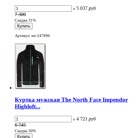
5 037
руб
x
7 300
Скидка 31%
Артикул: mt-247896
Куртка мужская The North Face Impendor
Highloft...
4 721
руб
x
6 745
Скидка 30%