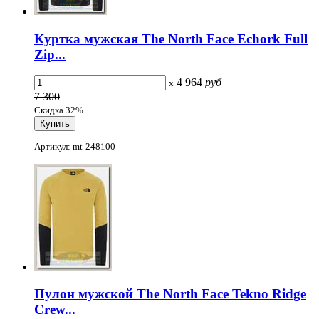
Куртка мужская The North Face Echork Full
Zip...
4 964
руб
x
7 300
Скидка 32%
Артикул: mt-248100
Пулон мужской The North Face Tekno Ridge
Crew...