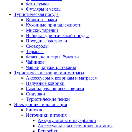
Фотосумки
Футляры и чехлы
Туристическая посуда
Вилки и ложки
Кухонные принадлежности
Миски, тарелки
Наборы туристической посуды
Походные кастрюли
Сковороды
Термосы
Фляги, канистры, ёмкости
Чайники
Чашки, кружки, стаканы
Туристические коврики и матрасы
Аксессуары к коврикам и матрасам
Надувные коврики
Самонадувающиеся коврики
Сидушки
Туристические пенки
Электроника и навигация
Бинокли
Источники питания
Аккумуляторы и пауэрбанки
Аксессуары для источников питания
Батарейки