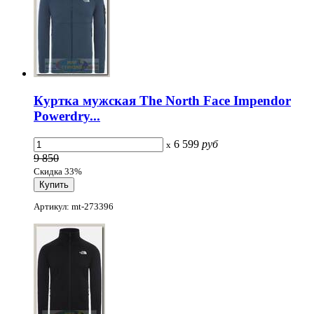
Куртка мужская The North Face Impendor
Powerdry...
6 599
руб
x
9 850
Скидка 33%
Артикул: mt-273396