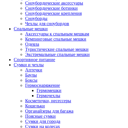
Сноубордические аксессуары
Сноубордические ботинки
Сноубордические крепления
Сноуборды
Чехлы для сноубордов
Спальные мешки
Аксессуары к спальным мешкам
Кемпинговые спальные мешки
Одеяла
Туристические спальные мешки
Экстремальные спальные мешки
Спортивное питание
Сумки и чехлы
Аптечки
Баулы
Боксы
Гермоснаряжение
Гермомешки
Гермочехлы
Косметички, несессеры
Кошельки
Органайзеры для багажа
Поясные сумки
Сумки для города
Сумки на колесах