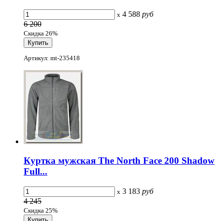
4 588
руб
x
6 200
Скидка 26%
Артикул: mt-235418
Куртка мужская The North Face 200 Shadow
Full...
3 183
руб
x
4 245
Скидка 25%