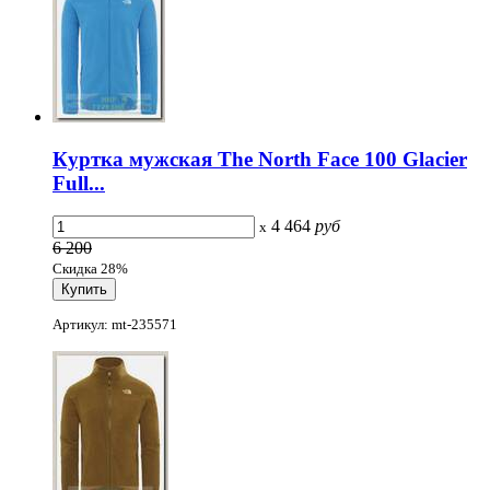
Куртка мужская The North Face 100 Glacier
Full...
4 464
руб
x
6 200
Скидка 28%
Артикул: mt-235571