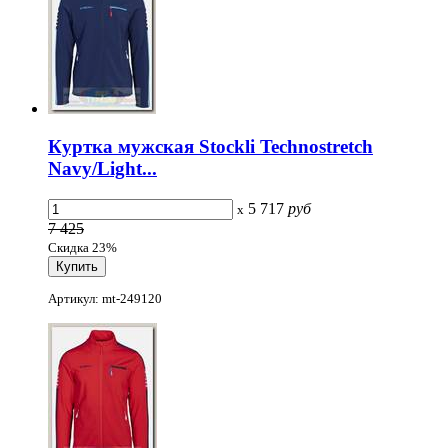
Куртка мужская Stockli Technostretch
Navy/Light...
5 717
руб
x
7 425
Скидка 23%
Артикул: mt-249120