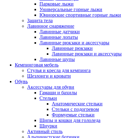
Парковые лыжи
Универсальные горные лыжи
Юниорские спортивные горные лыжи
Защита тела
Лавинное снаряжение
Лавинные датчики
Лавинные лопаты
Лавинные рюкзаки и аксессуары
Лавинные рюкзаки
Лавинные рюкзаки и аксессуары
Лавинные щупы
Кемпинговая мебель
Стулья и кресла для кемпинга
Шезлонги и кровати
Обувь
Аксессуары для обуви
Гамаши и бахилы
Стельки
Анатомические стельки
Стельки с подогревом
Формуемые стельки
Шипы и кошки для гололеда
Шнурки
Активный стиль
Альпинистские ботинки