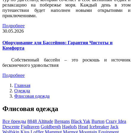
релаксацию на побережье моря. Каждый день в этом
путешествии будет наполнен новыми открытиями и
приключениями.
Подробнее
30.05.2026
Оборудование для Бассейнов: Гарантия Чистоты и
Комфорта
Собственный бассейн – это роскошь и источник
бесконечного удовольствия
Подробнее
Главная
Одежда
Флисовая одежда
Флисовая одежда
Все бренды
8848 Altitude
Bergans
Black Yak
Burton
Crazy Idea
Descente
Fjallraven
Goldbergh
Haglofs
Head
Icebreaker
Jack
Wolfskin
Kjus
Loffler
Mammut
Marmot
Mountain Equipment