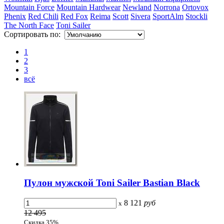
Mountain Force
Mountain Hardwear
Newland
Norrona
Ortovox
Phenix
Red Chili
Red Fox
Reima
Scott
Sivera
SportAlm
Stockli
The North Face
Toni Sailer
Сортировать по:
1
2
3
всё
Пулон мужской Toni Sailer Bastian Black
8 121
руб
x
12 495
Скидка 35%