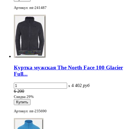
Артикул: mt-241487
Куртка мужская The North Face 100 Glacier
Full...
4 402
руб
x
6 200
Скидка 29%
Артикул: mt-235690