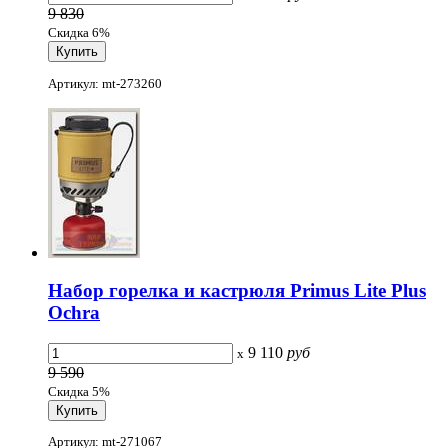
9 830
Скидка 6%
Артикул: mt-273260
Набор горелка и кастрюля Primus Lite Plus
Ochra
9 110
руб
x
9 590
Скидка 5%
Артикул: mt-271067