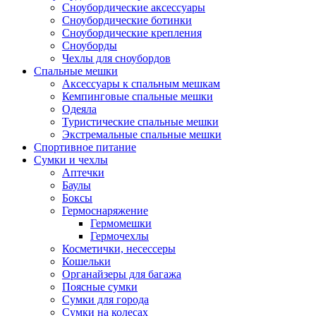
Сноубордические аксессуары
Сноубордические ботинки
Сноубордические крепления
Сноуборды
Чехлы для сноубордов
Спальные мешки
Аксессуары к спальным мешкам
Кемпинговые спальные мешки
Одеяла
Туристические спальные мешки
Экстремальные спальные мешки
Спортивное питание
Сумки и чехлы
Аптечки
Баулы
Боксы
Гермоснаряжение
Гермомешки
Гермочехлы
Косметички, несессеры
Кошельки
Органайзеры для багажа
Поясные сумки
Сумки для города
Сумки на колесах