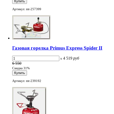
Артикул: mt-257399
Газовая горелка Primus Express Spider II
4 519
руб
x
6 550
Скидка 31%
Артикул: mt-239192