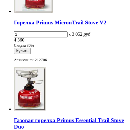
Горелка Primus MicronTrail Stove V2
3 052
руб
x
4 360
Скидка 30%
Артикул: mt-212706
Газовая горелка Primus Essential Trail Stove
Duo