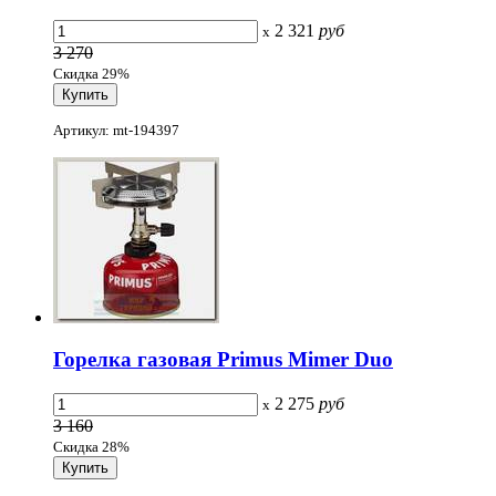
2 321
руб
x
3 270
Скидка 29%
Артикул: mt-194397
Горелка газовая Primus Mimer Duo
2 275
руб
x
3 160
Скидка 28%