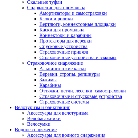
Скальные туфли
Снаряжение для промальпа
Амортизаторы и самостраховки
Блоки и ролики
Вертлюги, коннекторные площадки
Каски для промальпа
Коннекторы и карабины
Протекторы для веревки
Спусковые устройства
Страховочные привязи
Страховочные устройства и зажимы
Страховочное снаряжение
Альпинистские каски
Веревки, стропы, репшнуры
Зажимы
Карабины
Оттяжки, петли, лесенки, самостраховки
Страховочные и спусковые устройства
Страховочные системы
Велотуризм и байкпэкинг
Аксессуары для велотуризма
Велобагажники
Велосумки
Водное снаряжение
Аксессуары для водного снаряжения