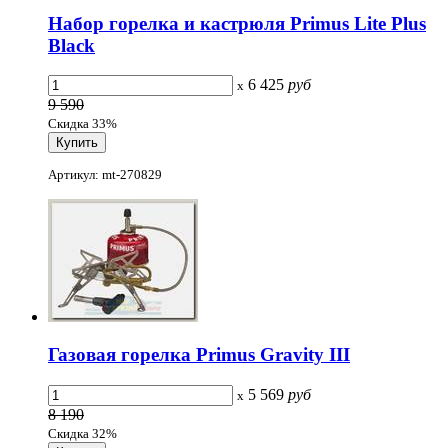
Набор горелка и кастрюля Primus Lite Plus
Black
6 425
руб
x
9 590
Скидка 33%
Артикул: mt-270829
Газовая горелка Primus Gravity III
5 569
руб
x
8 190
Скидка 32%