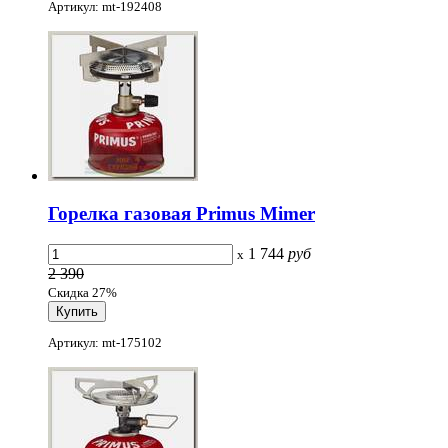
Артикул: mt-192408
Горелка газовая Primus Mimer
1 744
руб
x
2 390
Скидка 27%
Артикул: mt-175102