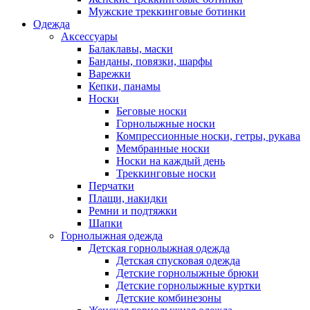
Мужские треккинговые ботинки
Одежда
Аксессуары
Балаклавы, маски
Банданы, повязки, шарфы
Варежки
Кепки, панамы
Носки
Беговые носки
Горнолыжные носки
Компрессионные носки, гетры, рукава
Мембранные носки
Носки на каждый день
Треккинговые носки
Перчатки
Плащи, накидки
Ремни и подтяжки
Шапки
Горнолыжная одежда
Детская горнолыжная одежда
Детская спусковая одежда
Детские горнолыжные брюки
Детские горнолыжные куртки
Детские комбинезоны