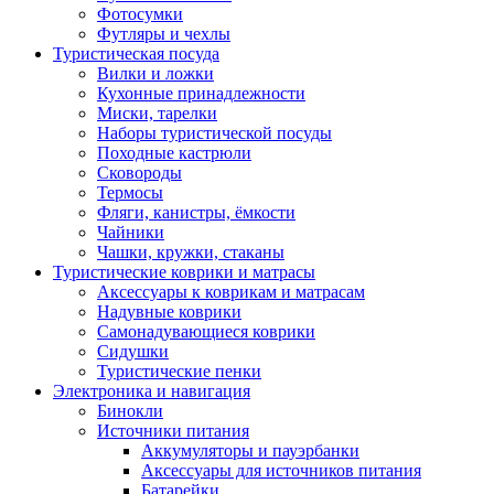
Фотосумки
Футляры и чехлы
Туристическая посуда
Вилки и ложки
Кухонные принадлежности
Миски, тарелки
Наборы туристической посуды
Походные кастрюли
Сковороды
Термосы
Фляги, канистры, ёмкости
Чайники
Чашки, кружки, стаканы
Туристические коврики и матрасы
Аксессуары к коврикам и матрасам
Надувные коврики
Самонадувающиеся коврики
Сидушки
Туристические пенки
Электроника и навигация
Бинокли
Источники питания
Аккумуляторы и пауэрбанки
Аксессуары для источников питания
Батарейки