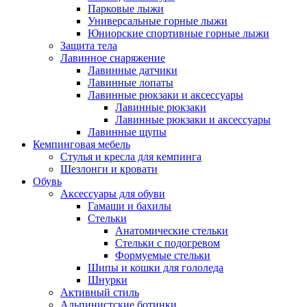
Парковые лыжи
Универсальные горные лыжи
Юниорские спортивные горные лыжи
Защита тела
Лавинное снаряжение
Лавинные датчики
Лавинные лопаты
Лавинные рюкзаки и аксессуары
Лавинные рюкзаки
Лавинные рюкзаки и аксессуары
Лавинные щупы
Кемпинговая мебель
Стулья и кресла для кемпинга
Шезлонги и кровати
Обувь
Аксессуары для обуви
Гамаши и бахилы
Стельки
Анатомические стельки
Стельки с подогревом
Формуемые стельки
Шипы и кошки для гололеда
Шнурки
Активный стиль
Альпинистские ботинки