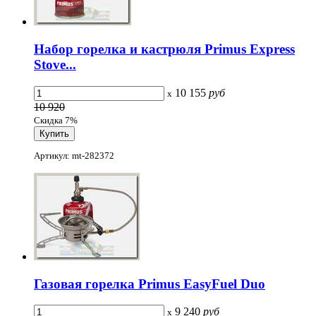
Набор горелка и кастрюля Primus Express
Stove...
10 155
руб
x
10 920
Скидка 7%
Артикул: mt-282372
Газовая горелка Primus EasyFuel Duo
9 240
руб
x