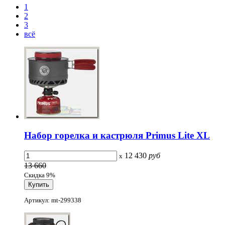
1
2
3
всё
Набор горелка и кастрюля Primus Lite XL
12 430
руб
x
13 660
Скидка 9%
Артикул: mt-299338