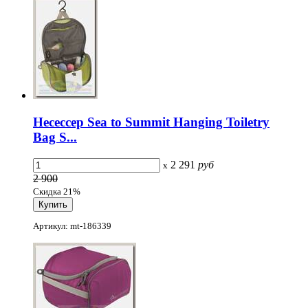
Несессер Sea to Summit Hanging Toiletry
Bag S...
2 291
руб
x
2 900
Скидка 21%
Артикул: mt-186339