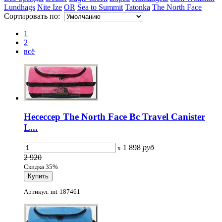
Lundhags
Nite Ize
OR
Sea to Summit
Tatonka
The North Face
Сортировать по:
1
2
всё
Несессер The North Face Bc Travel Canister
L...
1 898
руб
x
2 920
Скидка 35%
Артикул: mt-187461