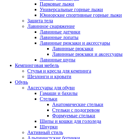
Парковые лыжи
Универсальные горные лыжи
Юниорские спортивные горные лыжи
Защита тела
Лавинное снаряжение
Лавинные датчики
Лавинные лопаты
Лавинные рюкзаки и аксессуары
Лавинные рюкзаки
Лавинные рюкзаки и аксессуары
Лавинные щупы
Кемпинговая мебель
Стулья и кресла для кемпинга
Шезлонги и кровати
Обувь
Аксессуары для обуви
Гамаши и бахилы
Стельки
Анатомические стельки
Стельки с подогревом
Формуемые стельки
Шипы и кошки для гололеда
Шнурки
Активный стиль
Альпинистские ботинки