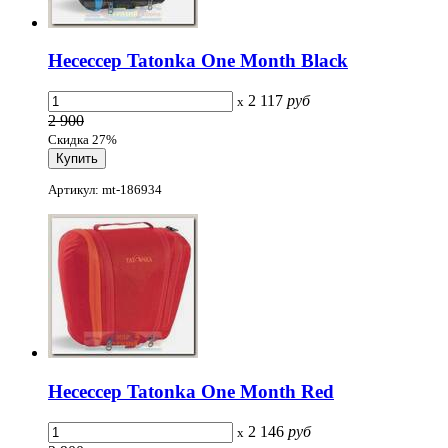
Несессер Tatonka One Month Black
2 117
руб
x
2 900
Скидка 27%
Артикул: mt-186934
Несессер Tatonka One Month Red
2 146
руб
x