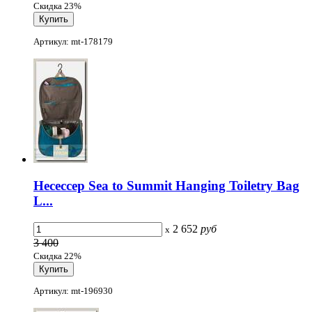
Скидка 23%
Артикул: mt-178179
Несессер Sea to Summit Hanging Toiletry Bag
L...
2 652
руб
x
3 400
Скидка 22%
Артикул: mt-196930