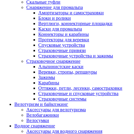
Скальные туфли
Снаряжение для промальпа
Амортизаторы и самостраховки
Блоки и ролики
Вертлюги, коннекторные площадки
Каски для промальпа
Коннекторы и карабины
Протекторы для веревки
Спусковые устройства
Страховочные привязи
Страховочные устройства и зажимы
Страховочное снаряжение
Альпинистские каски
Веревки, стропы, репшнуры
Зажимы
Карабины
Оттяжки, петли, лесенки, самостраховки
Страховочные и спусковые устройства
Страховочные системы
Велотуризм и байкпэкинг
Аксессуары для велотуризма
Велобагажники
Велосумки
Водное снаряжение
Аксессуары для водного снаряжения