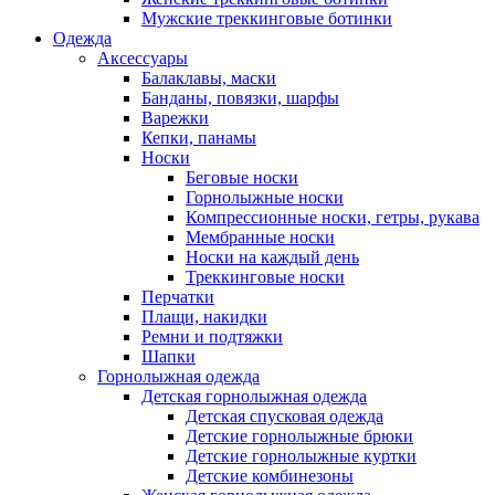
Мужские треккинговые ботинки
Одежда
Аксессуары
Балаклавы, маски
Банданы, повязки, шарфы
Варежки
Кепки, панамы
Носки
Беговые носки
Горнолыжные носки
Компрессионные носки, гетры, рукава
Мембранные носки
Носки на каждый день
Треккинговые носки
Перчатки
Плащи, накидки
Ремни и подтяжки
Шапки
Горнолыжная одежда
Детская горнолыжная одежда
Детская спусковая одежда
Детские горнолыжные брюки
Детские горнолыжные куртки
Детские комбинезоны