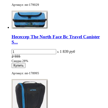
Артикул: mt-179029
Несессер The North Face Bc Travel Canister
S...
1 839
руб
x
2 555
Скидка 28%
Артикул: mt-178995