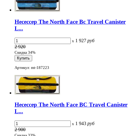
Несессер The North Face Bc Travel Canister
L...
1 927
руб
x
2 920
Скидка 34%
Артикул: mt-187223
Несессер The North Face BC Travel Canister
L...
1 943
руб
x
2 900
Скидка 33%