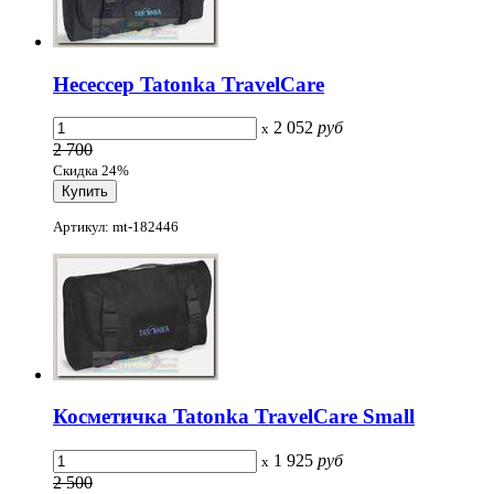
Несессер Tatonka TravelCare
2 052
руб
x
2 700
Скидка 24%
Артикул: mt-182446
Косметичка Tatonka TravelCare Small
1 925
руб
x
2 500