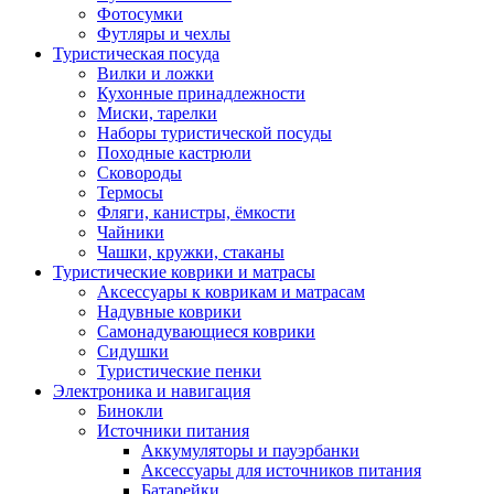
Фотосумки
Футляры и чехлы
Туристическая посуда
Вилки и ложки
Кухонные принадлежности
Миски, тарелки
Наборы туристической посуды
Походные кастрюли
Сковороды
Термосы
Фляги, канистры, ёмкости
Чайники
Чашки, кружки, стаканы
Туристические коврики и матрасы
Аксессуары к коврикам и матрасам
Надувные коврики
Самонадувающиеся коврики
Сидушки
Туристические пенки
Электроника и навигация
Бинокли
Источники питания
Аккумуляторы и пауэрбанки
Аксессуары для источников питания
Батарейки