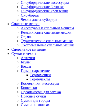
Сноубордические аксессуары
Сноубордические ботинки
Сноубордические крепления
Сноуборды
Чехлы для сноубордов
Спальные мешки
Аксессуары к спальным мешкам
Кемпинговые спальные мешки
Одеяла
Туристические спальные мешки
Экстремальные спальные мешки
Спортивное питание
Сумки и чехлы
Аптечки
Баулы
Боксы
Гермоснаряжение
Гермомешки
Гермочехлы
Косметички, несессеры
Кошельки
Органайзеры для багажа
Поясные сумки
Сумки для города
Сумки на колесах