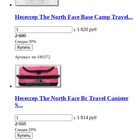
Несессер The North Face Base Camp Travel...
1 820
руб
x
2 600
Скидка 30%
Артикул: mt-180372
Несессер The North Face Bc Travel Canister
S...
1 814
руб
x
2 555
Скидка 29%