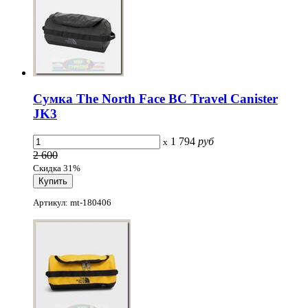
Сумка The North Face BC Travel Canister
JK3
1 794
руб
x
2 600
Скидка 31%
Артикул: mt-180406