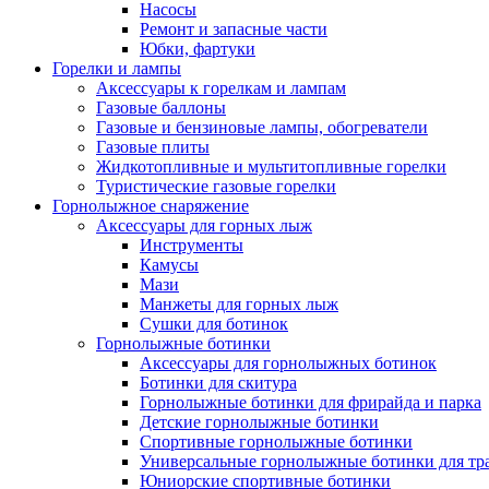
Насосы
Ремонт и запасные части
Юбки, фартуки
Горелки и лампы
Аксессуары к горелкам и лампам
Газовые баллоны
Газовые и бензиновые лампы, обогреватели
Газовые плиты
Жидкотопливные и мультитопливные горелки
Туристические газовые горелки
Горнолыжное снаряжение
Аксессуары для горных лыж
Инструменты
Камусы
Мази
Манжеты для горных лыж
Сушки для ботинок
Горнолыжные ботинки
Аксессуары для горнолыжных ботинок
Ботинки для скитура
Горнолыжные ботинки для фрирайда и парка
Детские горнолыжные ботинки
Спортивные горнолыжные ботинки
Универсальные горнолыжные ботинки для тр
Юниорские спортивные ботинки