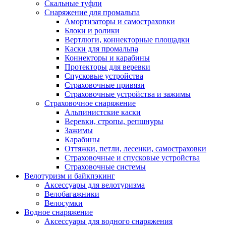
Скальные туфли
Снаряжение для промальпа
Амортизаторы и самостраховки
Блоки и ролики
Вертлюги, коннекторные площадки
Каски для промальпа
Коннекторы и карабины
Протекторы для веревки
Спусковые устройства
Страховочные привязи
Страховочные устройства и зажимы
Страховочное снаряжение
Альпинистские каски
Веревки, стропы, репшнуры
Зажимы
Карабины
Оттяжки, петли, лесенки, самостраховки
Страховочные и спусковые устройства
Страховочные системы
Велотуризм и байкпэкинг
Аксессуары для велотуризма
Велобагажники
Велосумки
Водное снаряжение
Аксессуары для водного снаряжения