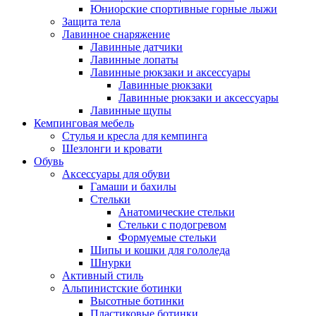
Юниорские спортивные горные лыжи
Защита тела
Лавинное снаряжение
Лавинные датчики
Лавинные лопаты
Лавинные рюкзаки и аксессуары
Лавинные рюкзаки
Лавинные рюкзаки и аксессуары
Лавинные щупы
Кемпинговая мебель
Стулья и кресла для кемпинга
Шезлонги и кровати
Обувь
Аксессуары для обуви
Гамаши и бахилы
Стельки
Анатомические стельки
Стельки с подогревом
Формуемые стельки
Шипы и кошки для гололеда
Шнурки
Активный стиль
Альпинистские ботинки
Высотные ботинки
Пластиковые ботинки