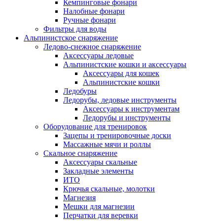
Кемпинговые фонари
Налобные фонари
Ручные фонари
Фильтры для воды
Альпинистское снаряжение
Ледово-снежное снаряжение
Аксессуары ледовые
Альпинистские кошки и аксессуары
Аксессуары для кошек
Альпинистские кошки
Ледобуры
Ледорубы, ледовые инструменты
Аксессуары к инструментам
Ледорубы и инструменты
Оборудование для тренировок
Зацепы и тренировочные доски
Массажные мячи и роллы
Скальное снаряжение
Аксессуары скальные
Закладные элементы
ИТО
Крючья скальные, молотки
Магнезия
Мешки для магнезии
Перчатки для веревки