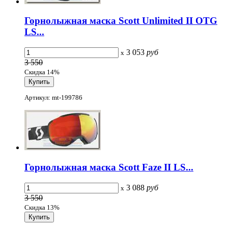
Горнолыжная маска Scott Unlimited II OTG
LS...
3 053
руб
x
3 550
Скидка 14%
Артикул: mt-199786
Горнолыжная маска Scott Faze II LS...
3 088
руб
x
3 550
Скидка 13%