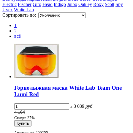
Electric
Fischer
Giro
Head
Indigo
Julbo
Oakley
Roxy
Scott
Spy
Uvex
White Lab
Сортировать по:
1
2
всё
Горнолыжная маска White Lab Team One
Lumi Red
3 039
руб
x
4 164
Скидка 27%
Артикул: mt-209255