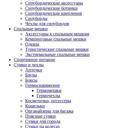
Сноубордические аксессуары
Сноубордические ботинки
Сноубордические крепления
Сноуборды
Чехлы для сноубордов
Спальные мешки
Аксессуары к спальным мешкам
Кемпинговые спальные мешки
Одеяла
Туристические спальные мешки
Экстремальные спальные мешки
Спортивное питание
Сумки и чехлы
Аптечки
Баулы
Боксы
Гермоснаряжение
Гермомешки
Гермочехлы
Косметички, несессеры
Кошельки
Органайзеры для багажа
Поясные сумки
Сумки для города
Сумки на колесах