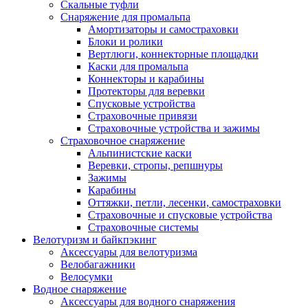
Скальные туфли
Снаряжение для промальпа
Амортизаторы и самостраховки
Блоки и ролики
Вертлюги, коннекторные площадки
Каски для промальпа
Коннекторы и карабины
Протекторы для веревки
Спусковые устройства
Страховочные привязи
Страховочные устройства и зажимы
Страховочное снаряжение
Альпинистские каски
Веревки, стропы, репшнуры
Зажимы
Карабины
Оттяжки, петли, лесенки, самостраховки
Страховочные и спусковые устройства
Страховочные системы
Велотуризм и байкпэкинг
Аксессуары для велотуризма
Велобагажники
Велосумки
Водное снаряжение
Аксессуары для водного снаряжения