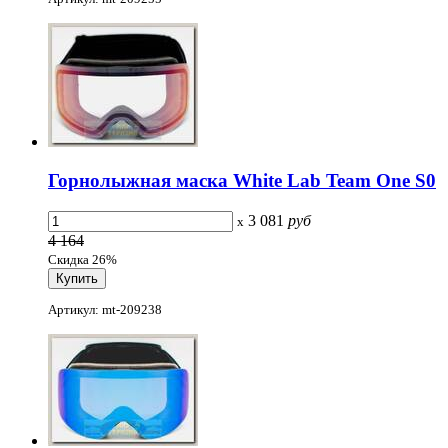
Горнолыжная маска White Lab Team One S0
3 081
руб
x
4 164
Скидка 26%
Артикул: mt-209238