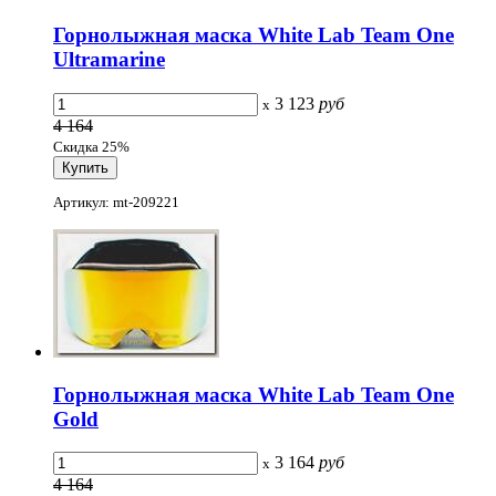
Горнолыжная маска White Lab Team One
Ultramarine
3 123
руб
x
4 164
Скидка 25%
Артикул: mt-209221
Горнолыжная маска White Lab Team One
Gold
3 164
руб
x
4 164