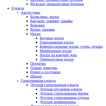
Мужские треккинговые ботинки
Одежда
Аксессуары
Балаклавы, маски
Банданы, повязки, шарфы
Варежки
Кепки, панамы
Носки
Беговые носки
Горнолыжные носки
Компрессионные носки, гетры, рукава
Мембранные носки
Носки на каждый день
Треккинговые носки
Перчатки
Плащи, накидки
Ремни и подтяжки
Шапки
Горнолыжная одежда
Детская горнолыжная одежда
Детская спусковая одежда
Детские горнолыжные брюки
Детские горнолыжные куртки
Детские комбинезоны