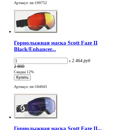
Артикул: mt-199752
Горнолыжная маска Scott Faze II
Black/Enhancer...
2 464
руб
x
2 800
Скидка 12%
Артикул: mt-184945
Горнолыжная маска Scott Faze II...