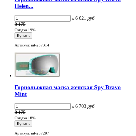
Helen...
6 621
руб
x
8 175
Скидка 19%
Артикул: mt-257314
Горнолыжная маска женская Spy Bravo
Mint
6 703
руб
x
8 175
Скидка 18%
Артикул: mt-257297