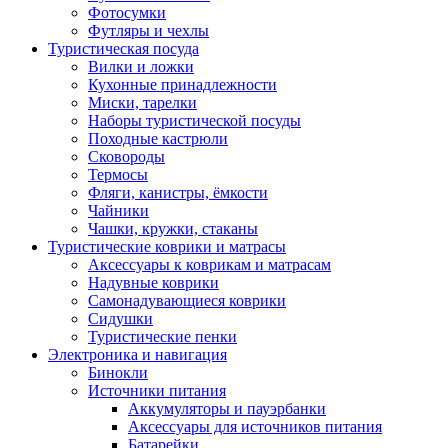
Фотосумки
Футляры и чехлы
Туристическая посуда
Вилки и ложки
Кухонные принадлежности
Миски, тарелки
Наборы туристической посуды
Походные кастрюли
Сковороды
Термосы
Фляги, канистры, ёмкости
Чайники
Чашки, кружки, стаканы
Туристические коврики и матрасы
Аксессуары к коврикам и матрасам
Надувные коврики
Самонадувающиеся коврики
Сидушки
Туристические пенки
Электроника и навигация
Бинокли
Источники питания
Аккумуляторы и пауэрбанки
Аксессуары для источников питания
Батарейки