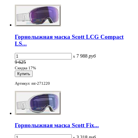
Горнолыжная маска Scott LCG Compact
LS...
7 988
руб
x
9 625
Скидка 17%
Артикул: mt-271220
Горнолыжная маска Scott Fix...
3 318
руб
x