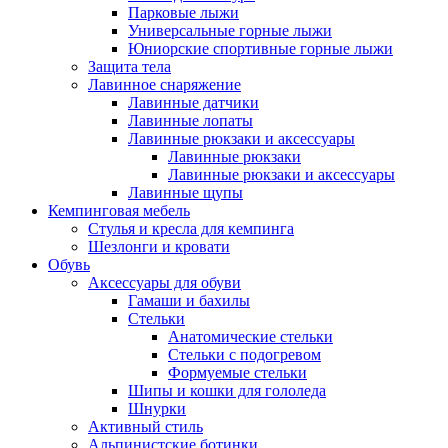
Парковые лыжи
Универсальные горные лыжи
Юниорские спортивные горные лыжи
Защита тела
Лавинное снаряжение
Лавинные датчики
Лавинные лопаты
Лавинные рюкзаки и аксессуары
Лавинные рюкзаки
Лавинные рюкзаки и аксессуары
Лавинные щупы
Кемпинговая мебель
Стулья и кресла для кемпинга
Шезлонги и кровати
Обувь
Аксессуары для обуви
Гамаши и бахилы
Стельки
Анатомические стельки
Стельки с подогревом
Формуемые стельки
Шипы и кошки для гололеда
Шнурки
Активный стиль
Альпинистские ботинки