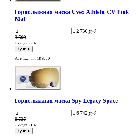
Горнолыжная маска Uvex Athletic CV Pink
Mat
2 730
руб
x
3 500
Скидка 22%
Артикул: mt-198970
Горнолыжная маска Spy Legacy Space
6 742
руб
x
8 535
Скидка 21%