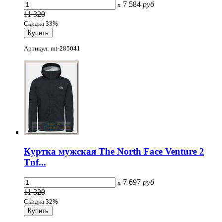
7 584
руб
x
11 320
Скидка 33%
Артикул: mt-285041
Куртка мужская The North Face Venture 2
Tnf...
7 697
руб
x
11 320
Скидка 32%