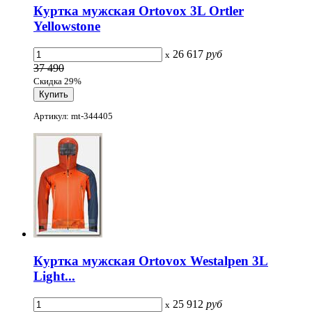
Куртка мужская Ortovox 3L Ortler
Yellowstone
26 617
руб
x
37 490
Скидка 29%
Артикул: mt-344405
Куртка мужская Ortovox Westalpen 3L
Light...
25 912
руб
x