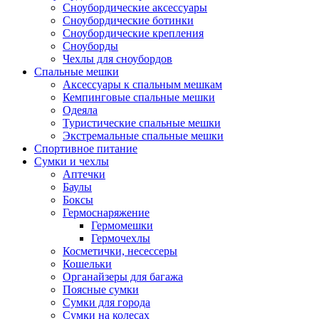
Сноубордические аксессуары
Сноубордические ботинки
Сноубордические крепления
Сноуборды
Чехлы для сноубордов
Спальные мешки
Аксессуары к спальным мешкам
Кемпинговые спальные мешки
Одеяла
Туристические спальные мешки
Экстремальные спальные мешки
Спортивное питание
Сумки и чехлы
Аптечки
Баулы
Боксы
Гермоснаряжение
Гермомешки
Гермочехлы
Косметички, несессеры
Кошельки
Органайзеры для багажа
Поясные сумки
Сумки для города
Сумки на колесах