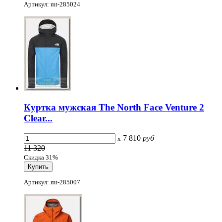
Артикул: mt-285024
Куртка мужская The North Face Venture 2
Clear...
7 810
руб
x
11 320
Скидка 31%
Артикул: mt-285007