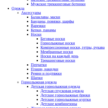
Мужские треккинговые ботинки
Одежда
Аксессуары
Балаклавы, маски
Банданы, повязки, шарфы
Варежки
Кепки, панамы
Носки
Беговые носки
Горнолыжные носки
Компрессионные носки, гетры, рукава
Мембранные носки
Носки на каждый день
Треккинговые носки
Перчатки
Плащи, накидки
Ремни и подтяжки
Шапки
Горнолыжная одежда
Детская горнолыжная одежда
Детская спусковая одежда
Детские горнолыжные брюки
Детские горнолыжные куртки
Детские комбинезоны