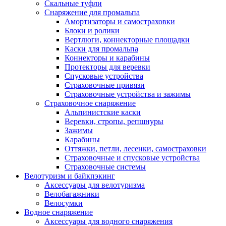
Скальные туфли
Снаряжение для промальпа
Амортизаторы и самостраховки
Блоки и ролики
Вертлюги, коннекторные площадки
Каски для промальпа
Коннекторы и карабины
Протекторы для веревки
Спусковые устройства
Страховочные привязи
Страховочные устройства и зажимы
Страховочное снаряжение
Альпинистские каски
Веревки, стропы, репшнуры
Зажимы
Карабины
Оттяжки, петли, лесенки, самостраховки
Страховочные и спусковые устройства
Страховочные системы
Велотуризм и байкпэкинг
Аксессуары для велотуризма
Велобагажники
Велосумки
Водное снаряжение
Аксессуары для водного снаряжения