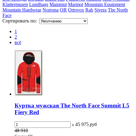
Klattermusen
Lundhags
Mammut
Marmot
Mountain Equipment
Mountain Hardwear
Norrona
OR
Ortovox
Rab
Sivera
The North
Face
Сортировать по:
1
2
всё
Куртка мужская The North Face Summit L5
Fiery Red
45 975
руб
x
48 910