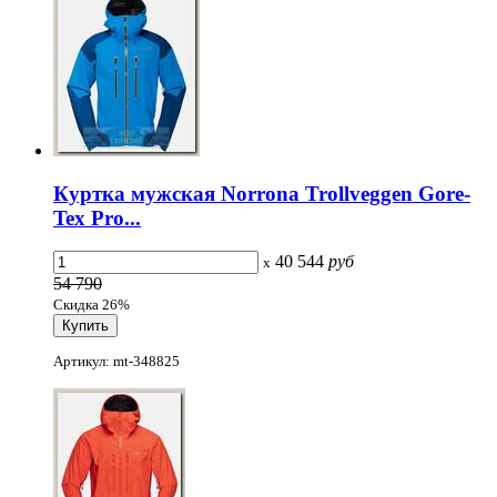
Куртка мужская Norrona Trollveggen Gore-
Tex Pro...
40 544
руб
x
54 790
Скидка 26%
Артикул: mt-348825