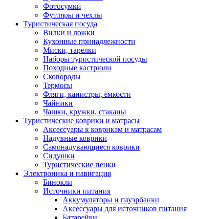
Фотосумки
Футляры и чехлы
Туристическая посуда
Вилки и ложки
Кухонные принадлежности
Миски, тарелки
Наборы туристической посуды
Походные кастрюли
Сковороды
Термосы
Фляги, канистры, ёмкости
Чайники
Чашки, кружки, стаканы
Туристические коврики и матрасы
Аксессуары к коврикам и матрасам
Надувные коврики
Самонадувающиеся коврики
Сидушки
Туристические пенки
Электроника и навигация
Бинокли
Источники питания
Аккумуляторы и пауэрбанки
Аксессуары для источников питания
Батарейки