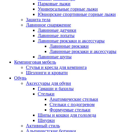
Парковые лыжи
Универсальные горные лыжи
Юниорские спортивные горные лыжи
Защита тела
Лавинное снаряжение
Лавинные датчики
Лавинные лопаты
Лавинные рюкзаки и аксессуары
Лавинные рюкзаки
Лавинные рюкзаки и аксессуары
Лавинные щупы
Кемпинговая мебель
Стулья и кресла для кемпинга
Шезлонги и кровати
Обувь
Аксессуары для обуви
Гамаши и бахилы
Стельки
Анатомические стельки
Стельки с подогревом
Формуемые стельки
Шипы и кошки для гололеда
Шнурки
Активный стиль
Альпинистские ботинки