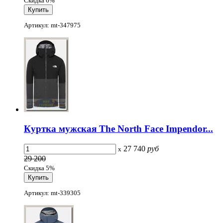
Скидка 6%
Артикул: mt-347975
Куртка мужская The North Face Impendor...
27 740
руб
x
29 200
Скидка 5%
Артикул: mt-339305