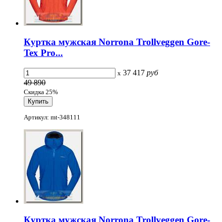
Куртка мужская Norrona Trollveggen Gore-
Tex Pro...
37 417
руб
x
49 890
Скидка 25%
Артикул: mt-348111
Куртка мужская Norrona Trollveggen Gore-