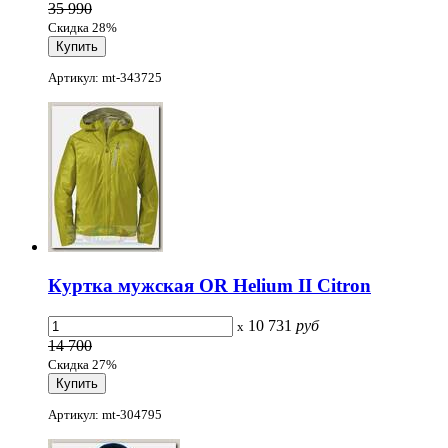
35 990
Скидка 28%
Артикул: mt-343725
Куртка мужская OR Helium II Citron
10 731
руб
x
14 700
Скидка 27%
Артикул: mt-304795